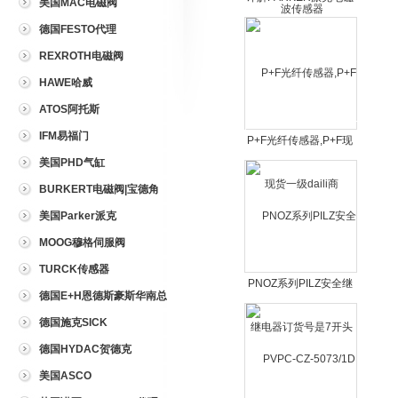
美国MAC电磁阀
阀可靠性
德国FESTO代理
REXROTH电磁阀
HAWE哈威
ATOS阿托斯
IFM易福门
P+F光纤传感器,P+F现
货一级daili商
美国PHD气缸
BURKERT电磁阀|宝德角
座阀
美国Parker派克
MOOG穆格伺服阀
TURCK传感器
PNOZ系列PILZ安全继
德国E+H恩德斯豪斯华南总
电器订货号是7开头的
代理
德国施克SICK
德国HYDAC贺德克
美国ASCO