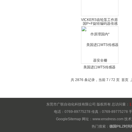
VICKERS齿轮泵工作原
理国内*
美国进口MTS传感器
RHM04系列广东现货
共 2876 条记录，当前 7 / 72 页
首页
包邮
东莞市广联自动化科技有限公司 版权所有 总访问量：
1
电话：0769-89775278 传真：0769-8977527
GoogleSitemap
网址：
www.ensdress.com
技术
热门搜索：
德国PILZ时