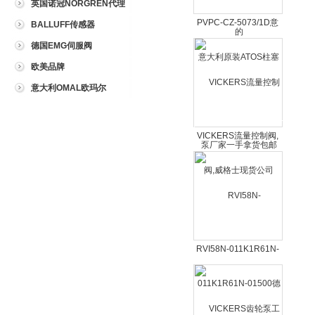
英国诺冠NORGREN代理
PVPC-CZ-5073/1D意
BALLUFF传感器
大利原装ATOS柱塞泵
德国EMG伺服阀
厂家一手拿货包邮
欧美品牌
意大利OMAL欧玛尔
VICKERS流量控制阀,
威格士现货公司
RVI58N-011K1R61N-
01500德国P+F旋转编
码器传感器安全栅