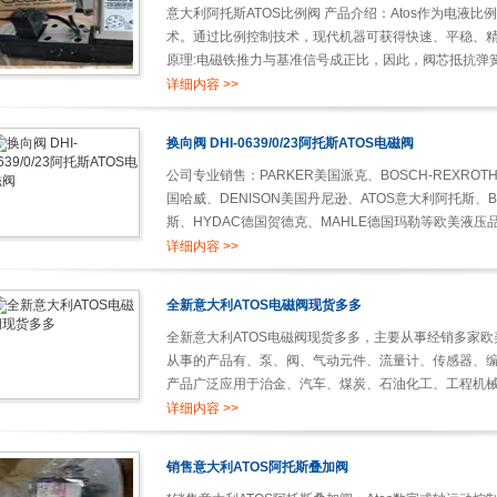
意大利阿托斯ATOS比例阀 产品介绍：Atos作为电液
术。通过比例控制技术，现代机器可获得快速、平稳、精
原理:电磁铁推力与基准信号成正比，因此，阀芯抵抗弹簧
详细内容 >>
换向阀 DHI-0639/0/23阿托斯ATOS电磁阀
公司专业销售：PARKER美国派克、BOSCH-REXROT
国哈威、DENISON美国丹尼逊、ATOS意大利阿托斯、B
斯、HYDAC德国贺德克、MAHLE德国玛勒等欧美液
承、放大器。换向阀 DHI-0639/0/23阿托斯ATOS电磁阀..
详细内容 >>
全新意大利ATOS电磁阀现货多多
全新意大利ATOS电磁阀现货多多，主要从事经销多家
从事的产品有、泵、阀、气动元件、流量计、传感器、
产品广泛应用于治金、汽车、煤炭、石油化工、工程机械、
详细内容 >>
销售意大利ATOS阿托斯叠加阀