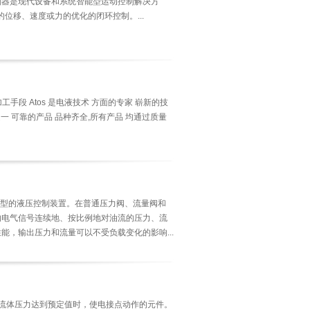
控制器是现代设备和系统智能型运动控制解决方
位移、速度或力的优化的闭环控制。...
手段 Atos 是电液技术 方面的专家 崭新的技
之一 可靠的产品 品种齐全,所有产品 均通过质量
新型的液压控制装置。在普通压力阀、流量阀和
的电气信号连续地、按比例地对油流的压力、流
，输出压力和流量可以不受负载变化的影响...
当流体压力达到预定值时，使电接点动作的元件。