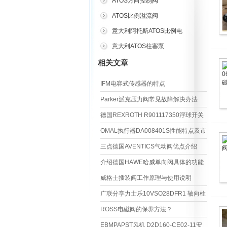
ATOS方向控制阀
ATOS比例溢流阀
意大利阿托斯ATOS比例电
磁阀
意大利ATOS柱塞泵
相关文章
IFM电容式传感器的特点
Parker派克压力阀常见故障解决办法
德国REXROTH R901117350浮球开关
的应用指南
OMAL执行器DA008401S性能特点及市
场应用
三点德国AVENTICS气动阀优点介绍
介绍德国HAWE哈威单向阀具体的功能
及特点
威格士插装阀工作原理与使用说明
广联分享力士乐10VSO28DFR1 轴向柱
塞变量泵技术详解
ROSS电磁阀的保养方法？
EBMPAPST风机 D2D160-CE02-11安