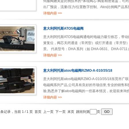
伺服阀媲美是比例技术的*体现阀芯-阀套精密遮盖，可
出厂预设，流量/压力/位置数字控制、Atos比例阀产
应的电子放大器和轴控制器匹配实现对流量, 压力，方向的控
详细内容 >>
意大利阿托斯ATOS电磁阀
意大利阿托斯ATOS电磁阀通电时电磁力吸引铁芯，带
簧复位，阀芯关闭通道（常闭型）或打开通道（常开型
景。 代表型号：DHA 系列（如 DHA-0631、DHA-0711）、
详细内容 >>
意大利阿托斯atos电磁阀RZMO-A-010/35/18
意大利阿托斯atos电磁阀RZMO-A-010/35/18东莞
电磁阀系列产品,公司具有良好的市场信誉,专业的销售和技
验,熟悉并了解atos电磁阀的一些基本情况，欢迎前来询价采
详细内容 >>
2 条记录，当前 1 / 1 页 首页 上一页 下一页 末页 跳转到第
页