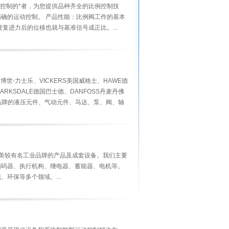
比例控制的*者，为您提供品种齐全的比例控制技
确的运动控制。 产品性能：比例阀工作的基本
复进力后的位移也就与基准信号成正比。...
H博世-力士乐、VICKERS美国威格士、HAWE德
ARKSDALE德国巴士德、DANFOSS丹麦丹佛
压品牌的液压元件、气动元件、马达、泵、阀、轴
.
欧美较有名工业品牌的产品及成套设备。我们主要
编码器、执行机构、继电器、蓄能器、电机等。
环保等多个领域。...