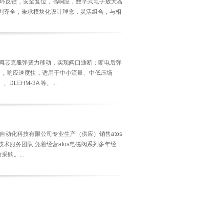
闭环反馈，安全复位，高响应，数字式电子放大器
品系列齐全，秉承模块化设计理念，灵活组合，与相
制。...
动阀芯克服弹簧力移动，实现阀口通断；断电后弹
），响应速度快，适用于中小流量、中低压场
DLEHM-3A 等。...
市广联自动化科技有限公司专业生产（供应）销售atos
术服务团队,凭着经营atos电磁阀系列多年经
购。...