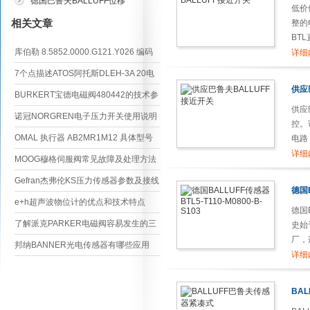
德国巴鲁夫BALLUFF位移
低价
传感器
相关文章
整的
BT
库伯勒 8.5852.0000.G121.Y026 编码
详细
器核心技术参数
7个点描述ATOS阿托斯DLEH-3A 20电
供应
磁阀维护保养注意事项
BURKERT宝德电磁阀480442的技术参
供应
数
诺冠NORGREN电子压力开关使用说明
控。
OMAL 执行器 AB2MR1M12 具体型号
电路
械，
详细
全解析
MOOG穆格伺服阀常见故障及处理方法
Gefran杰弗伦KS压力传感器参数及接线
德国B
方法
e+h超声波物位计的优点和技术特点
德国
了解派克PARKER电磁阀容易发生的三
史始
厂，
种故障及解决办法
邦纳BANNER光电传感器有哪些应用
详细
BA