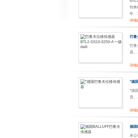
BA
转换
年、
公司
详细
巴鲁夫
巴鲁夫
器。..
详细
*德
*德
货。..
详细
德国
本公