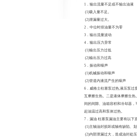
1．输出流量不足或不输出油液
(1)吸入量不足。
(2)泄漏量过大。
2．中位时排油量不为零
3．输出流量波动
4．输出压力异常
(1)输出压力过低
(2)输出压力过高
5．振动和噪声
(1)机械振动和噪声
(2)管道内液流产生的噪声
6．威格士柱塞泵过热,液压泵
互摩擦生热。二是液体摩擦生热
间的间隙、油箱容积和冷却器，
起油温过高和泵体过热。
7．漏油 柱塞泵漏油主要有以下
(1)主轴油封损坏或轴有缺陷、
(2)内部泄漏过大，造成油封处