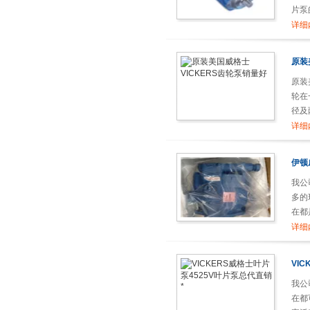
片泵
情况
详细
原装
原装
轮在
径及
轮的
详细
伊顿
我公
多的
在都
在h
详细
VI
我公
在都