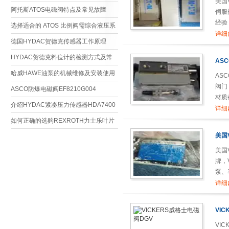
美国
阿托斯ATOS电磁阀特点及常见故障
伺服
经验
选择适合的 ATOS 比例阀需综合液压系
详细
统需求、工况条件及技术参数
德国HYDAC贺德克传感器工作原理
HYDAC贺德克料位计的检测方式及常
AS
用类型
哈威HAWE油泵的机械维修及安装使用
AS
阀门
说明
ASCO防爆电磁阀EF8210G004
材质
230/50HZ技术解析
介绍HYDAC紧凑压力传感器HDA7400
铸铁材
详细
系列配置特性
如何正确的选购REXROTH力士乐叶片
美国
泵的转速问题
美国
牌，
泵、
详细
VI
VI