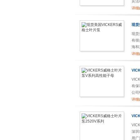
宾活
单的
详细
现货
现货
有很
海和
详细
VI
VI
有保
公司
详细
VI
VI
深圳
用广