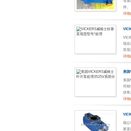
等系
持。
市场
详细
VI
VI
现在
泵现
详细
美国
美国
司销
供售
详细
VI
我公
家直