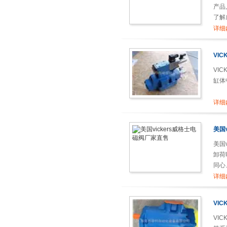
产品
了解
详细
VI
VI
缸体
详细
美国
美国
卸荷
同心
熟，
详细
心结
VI
VI