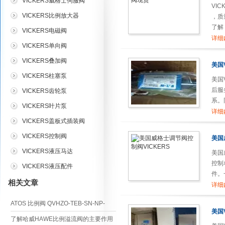
VICKERS威格士伺服阀
VI
VICKERS比例放大器
，质
了解
VICKERS电磁阀
司，
详细
VICKERS单向阀
VICKERS叠加阀
美国
VICKERS柱塞泵
美国
后服
VICKERS齿轮泵
系。
VICKERS叶片泵
格士比
详细
VICKERS盖板式插装阀
VICKERS控制阀
美国
VICKERS液压马达
美国
控制
VICKERS液压配件
件。
相关文章
使用
详细
百分
ATOS 比例阀 QVHZO-TEB-SN-NP-
美国
06/12/I 20 安装与调试指南
了解哈威HAWE比例溢流阀的主要作用