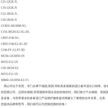
CJ1-12GK-N、
CJ4-12GK-N
CJ2-18GK-N、
CJ6-18GK-N
CCB10-30GM80-N1、
CJ10-30GM-E2-3G-3D、
CBN5-F46-N1、
CBN2-F46-E2-3G-3D
CJ40-FP-A2-P1-3D
MC60-12GM50-1N
MJ35-F12-1N
CJ8-18GM-E2
MJ35-F12-1N
MB60-12GM50-E2-V1
我公司位于东莞，专门从事于德国,美国,等欧美多国家的进口备件进出口销售、技
的贸易公司。总部在德国,享受德国本国企业的价格折扣，我们致力于从德国、美国
及设备，与世界着名的多家进口产品维护服务提供商建立了紧密的合作关系，北美、
您提供品牌和型号，我们就可以为您报优惠的价格！