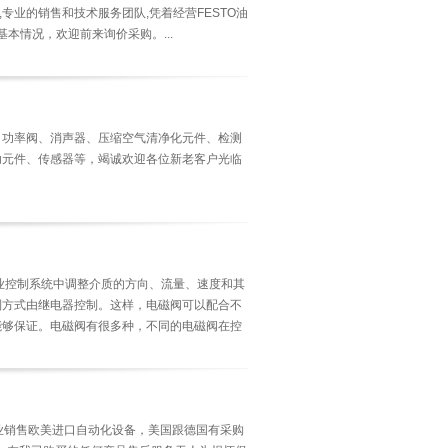
场信誉,专业的销售和技术服务团队,凭着经营FESTO油
基本情况，欢迎前来询价采购。...
、功率阀、消声器、压缩空气清净化元件、检测
助元件、传感器等，竭诚欢迎各位新老客户光临
工业控制系统中调整介质的方向、流量、速度和其
制方式由继电器控制。这样，电磁阀可以配合不
能够保证。电磁阀有很多种，不同的电磁阀在控
方向控制阀、速度调节阀等。...
联专业销售欧美进口自动化设备，美国跟德国有采购