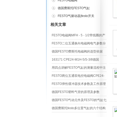
FESTO电磁阀
德国费斯托FESTO气缸
FESTO气驱动器|festo开关
相关文章
FESTO电磁阀MFH - 5 - 1/2带线圈的产
品应用
FESTO二位五通换向电磁阀电气参数分
享
德国FESTO费斯托电磁阀的选型依据
163171 CPE24-M1H-5/S-3/8德国
FESTO电磁阀从原理上分为三大类
用四点讲解FESTO气缸的测量流程中注
意事项
FESTO两位五通双电控电磁阀CPE24-
M1H-5JS-38的参数
FESTO弹性缓冲器技术参数及工作原理
YSR-25-40-C 160273
德国FESTO塑料气管的原理及参数
德国FESTO气动元件及FESTO的气缸七
个优点及三个缺点和六个保养方法
德国费斯托festo多位置气缸的六个结构