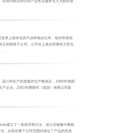
。在我司购买的任何产品售后服务无人为损坏保
Co. KG 是世界上较有名的气动和电动元件、组件和系统
陆设立的独资子公司。公司在上海总部拥有大型仓
..
开发、设计和生产的质量作出严格保证，1990年德国
产品生产企业。2001年费斯托（现货）有限公司获
Festo建立了一套程序和方法，使公司能够不断精
方法，从而在整个公司范围内保证了产品的高质