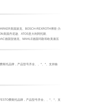
ARKER美国派克、BOSCH-REXROTH博世-力
SON美国丹尼逊、ATOS意大利阿托斯、
YDAC德国贺德克、MAHLE德国玛勒等欧美液压
、传感器、继电器、过滤器。...
TO费斯托品牌，产品型号齐全、、*、*、支持验
德国FESTO费斯托品牌，产品型号齐全、、*、*、支