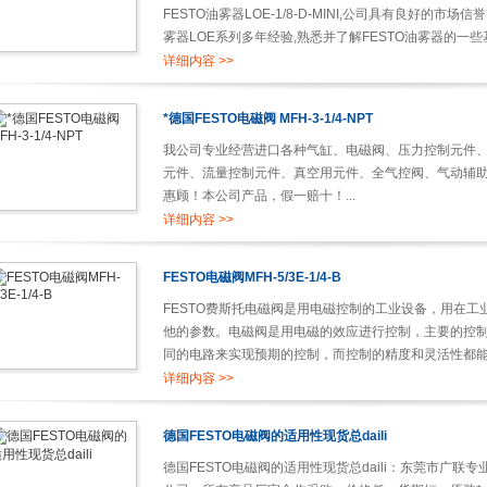
FESTO油雾器LOE-1/8-D-MINI,公司具有良好的市
雾器LOE系列多年经验,熟悉并了解FESTO油雾器的一些
详细内容 >>
*德国FESTO电磁阀 MFH-3-1/4-NPT
我公司专业经营进口各种气缸、电磁阀、压力控制元件
元件、流量控制元件、真空用元件、全气控阀、气动辅
惠顾！本公司产品，假一赔十！...
详细内容 >>
FESTO电磁阀MFH-5/3E-1/4-B
FESTO费斯托电磁阀是用电磁控制的工业设备，用在
他的参数。电磁阀是用电磁的效应进行控制，主要的控
同的电路来实现预期的控制，而控制的精度和灵活性都
制系统的不同位置发挥作用，Z常用的是单向阀、安全阀、
详细内容 >>
德国FESTO电磁阀的适用性现货总daili
德国FESTO电磁阀的适用性现货总daili：东莞市广