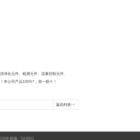
清净化元件、检测元件、流量控制元件、
！本公司产品
100%
*，假一赔十！
返回列表>>
6 邮编：523001