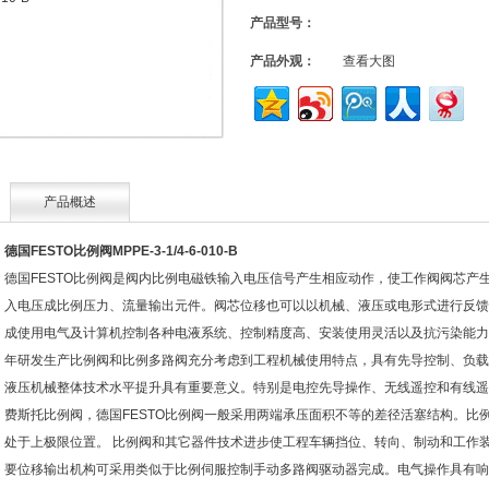
产品型号：
产品外观：
查看大图
产品概述
德国FESTO比例阀MPPE-3-1/4-6-010-B
德国
FESTO
比例阀是阀内比例电磁铁输入电压信号产生相应动作，使工作阀阀芯产
入电压成比例压力、流量输出元件。阀芯位移也可以以机械、液压或电形式进行反馈
成使用电气及计算机控制各种电液系统、控制精度高、安装使用灵活以及抗污染能力
年研发生产比例阀和比例多路阀充分考虑到工程机械使用特点，具有先导控制、负载
液压机械整体技术水平提升具有重要意义。特别是电控先导操作、无线遥控和有线遥
费斯托比例阀，德国
FESTO
比例阀一般采用两端承压面积不等的差径活塞结构。比
处于上极限位置。
比例阀和其它器件技术进步使工程车辆挡位、转向、制动和工作
要位移输出机构可采用类似于比例伺服控制手动多路阀驱动器完成。电气操作具有响