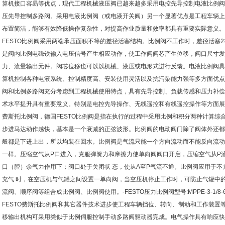
算机接口容易等优点，现代工程机械液压阀已越来越多采用电控先导控制电液比例阀
压先导控制多路阀。采用电液比例阀
（
或电液开关阀
）
另一个显著优点是工程车辆上
布置简洁，能够有效降低操作复杂性，对提高作业质量和效率都具有重要实际意义。
FESTO
比例阀采用两端承压面积不等的差径活塞结构。比例阀不工作时，差径活塞
2
是阀内比例电磁铁输入电压信号产生相应动作，使工作阀阀芯产生位移，阀口尺寸发
力、流量输出元件。阀芯位移也可以以机械、液压或电形式进行反馈。电液比例阀具
算机控制各种电液系统、控制精度高、安装使用灵活以及抗污染能力强等多方面优点
阀和比例多路阀充分考虑到工程机械使用特点，具有先导控制、负载传感和压力补偿
术水平提升具有重要意义。特别是电控先导操作、无线遥控和有线遥控操作等方面展
费斯托比例阀，德国
FESTO
比例阀是指在执行的过程中采用比例和积分两种计算综
步进马达动作越快，基本是一个衰减的正弦波形。比例阀的电动阀门除了阀体外还都
般都是下进上出，所以均装在回水。比例阀是气流只能一个方向流动而不能反向流动
一样。压缩空气从
P
口进入，克服弹簧力和摩擦力使单向阀阀口开启，压缩空气从
P
口
（
腔
）
余气力作用下；阀口处于关闭状
态，使从
A
至
P
气流不通。比例阀应用于不
充气
时，在空压机与气罐之间设置一单向阀，当空压机停止工作时，可防止气罐中
流阀、顺序阀等组合成比例阀、比例阀使用。
-FESTO
压力比例阀型号
:MPPE-3-1/8-
FESTO
费斯托比例阀和其它器件技术进步使工程车辆挡位、转向、制动和工作装置
移输出机构可采用类似于比例伺服控制手动多路阀驱动器完成。电气操作具有响应快