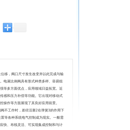
生位移，阀口尺寸发生改变并以此完成与输
。电液比例阀具有形式种类多样、容易组
强等多方面优点，应用领域日益拓宽。近
传感和压力补偿等功能。它出现对移动式
控操作等方面展现了其良好应用前景。
例阀不工作时，差径活塞
2
在弹簧
3
的作用下
装置等各种系统电气控制成为现实。一般需
应快、布线灵活、可实现集成控制和与计