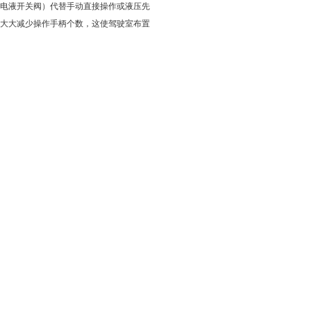
电液开关阀
）
代替手动直接操作或液压先
大大减少操作手柄个数，这使驾驶室布置