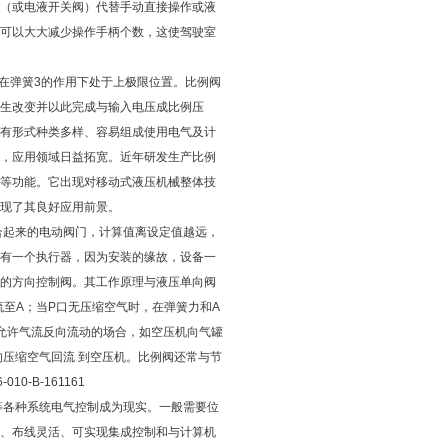
（
或电液开关阀
）
代替手动直接操作或液
可以大大减少操作手柄个数，这使驾驶室
在弹簧
3
的作用下处于上极限位置。比例阀
生改变并以此完成与输入电压成比例压
有形式种类多样、容易组成使用电气及计
，应用领域日益拓宽。近年研发生产比例
等功能。它出现对移动式液压机械整体技
现了其良好应用前景。
合起来的电动阀门，计算值离设定值越远，
有一个执行器，因为安装的缘故，设备一
的方向控制阀。其工作原理与液压单向阀
流至
A
；当
P
口无压缩空气时，在弹簧力和
A
允许气流反向流动的场合，如空压机向气罐
的压缩空气回流
到空压机。比例阀还常与节
6-010-B-161161
等各种系统电气控制成为现实。一般需要位
、布线灵活、可实现集成控制和与计算机