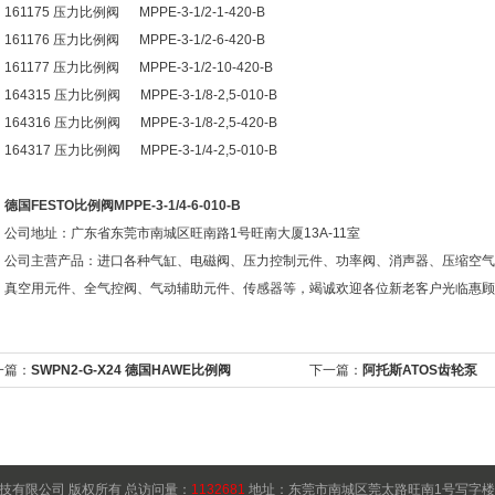
161175
压力比例阀
MPPE-3-1/2-1-420-B
161176
压力比例阀
MPPE-3-1/2-6-420-B
161177
压力比例阀
MPPE-3-1/2-10-420-B
164315
压力比例阀
MPPE-3-1/8-2,5-010-B
164316
压力比例阀
MPPE-3-1/8-2,5-420-B
164317
压力比例阀
MPPE-3-1/4-2,5-010-B
德国FESTO比例阀MPPE-3-1/4-6-010-B
公司地址：广东省东莞市南城区旺南路
1
号旺南大厦
13A-11
室
公司主营产品：进口各种气缸、电磁阀、压力控制元件、功率阀、消声器、压缩空气
真空用元件、全气控阀、气动辅助元件、传感器等，竭诚欢迎各位新老客户光临惠顾
一篇：
SWPN2-G-X24 德国HAWE比例阀
下一篇：
阿托斯ATOS齿轮泵
技有限公司 版权所有 总访问量：
1132681
地址：东莞市南城区莞太路旺南1号写字楼150