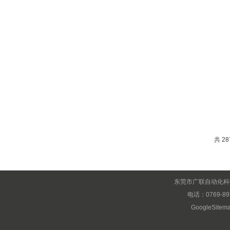
共 28
东莞市广联自动化科
电话：0769-89
GoogleSitem