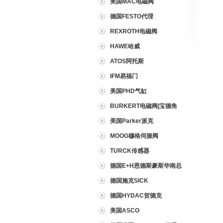
美国MAC电磁阀
德国FESTO代理
REXROTH电磁阀
HAWE哈威
ATOS阿托斯
IFM易福门
美国PHD气缸
BURKERT电磁阀|宝德角
座阀
美国Parker派克
MOOG穆格伺服阀
TURCK传感器
德国E+H恩德斯豪斯华南总
代理
德国施克SICK
德国HYDAC贺德克
美国ASCO