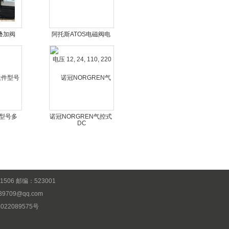
叠加阀
阿托斯ATOS电磁阀电
100
压 12, 24, 110, 220 DC
件型号多
诺冠NORGREN气控式
二通阀现货
6 邮编：523001
39709@qq.com
022089575号