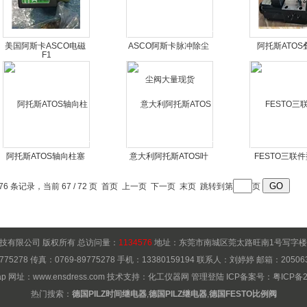
美国阿斯卡ASCO电磁
ASCO阿斯卡脉冲除尘
阿托斯ATOS
阀
阀大量现货
HMP-011/
阿托斯ATOS轴向柱塞
意大利阿托斯ATOS叶
FESTO三联
泵
片泵PFED-43070/01
76 条记录，当前 67 / 72 页
首页
上一页
下一页
末页
跳转到第
页
技有限公司 版权所有 总访问量：
1134576
地址：东莞市南城区莞太路旺南1号写字楼150
775278 传真：0769-89775278 手机：13380159194 联系人：刘婷婷 邮箱：
20506
ap
网址：
www.ensdress.com
技术支持：
化工仪器网
管理登陆
ICP备案号：
粤ICP备2
热门搜索：
德国PILZ时间继电器
,
德国PILZ继电器
,
德国FESTO比例阀