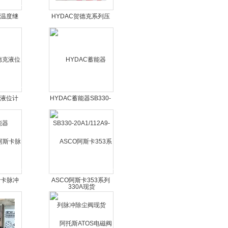
克温度继
HYDAC贺德克系列压
力传感器
克液位计
HYDAC蓄能器SB330-
器
20A1/112A9-330A现货
斯卡脉冲
ASCO阿斯卡353系列
脉冲除尘阀现货