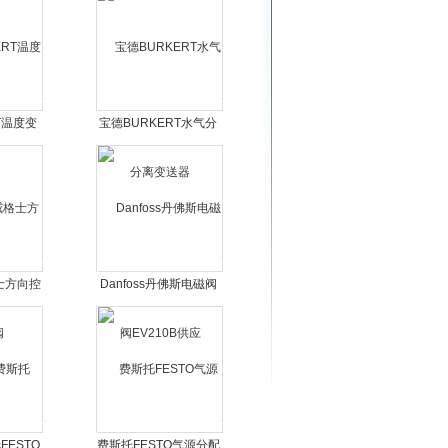
T温度变
宝德BURKERT水气分
离变送器
格士方向控
Danfoss丹佛斯电磁阀
EV210B供应
ESTO
费斯托FESTO气源分配