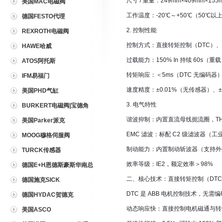
尺寸 / 重量：249mm×409mm×155
美国MAC电磁阀
工作温度：-20℃～+50℃（50℃以
德国FESTO代理
2. 控制性能
REXROTH电磁阀
控制方式：直接转矩控制（DTC）、
HAWE哈威
过载能力：150% In 持续 60s（重载
ATOS阿托斯
转矩响应：＜5ms（DTC 无编码器
IFM易福门
速度精度：±0.01%（无传感器）、±
美国PHD气缸
3. 电气特性
BURKERT电磁阀|宝德角
座阀
谐波抑制：内置直流母线扼流圈，THD
美国Parker派克
EMC 滤波：标配 C2 级滤波器（
MOOG穆格伺服阀
制动能力：内置制动斩波器（支持外
TURCK传感器
效率等级：IE2，额定效率＞98%
德国E+H恩德斯豪斯华南总
代理
二、核心技术：直接转矩控制（DT
德国施克SICK
DTC 是 ABB 电机控制技术，无
德国HYDAC贺德克
动态响应快：直接控制电机磁通与转
美国ASCO