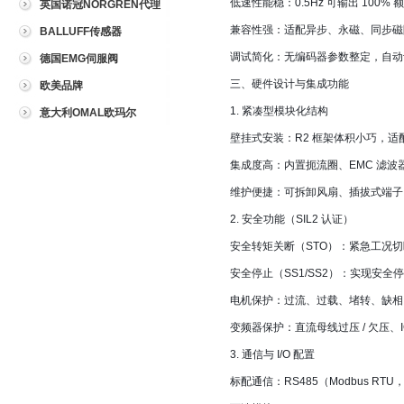
低速性能稳：0.5Hz 可输出 10
英国诺冠NORGREN代理
兼容性强：适配异步、永磁、同步磁
BALLUFF传感器
调试简化：无编码器参数整定，自动
德国EMG伺服阀
三、硬件设计与集成功能
欧美品牌
1. 紧凑型模块化结构
意大利OMAL欧玛尔
壁挂式安装：R2 框架体积小巧，适配
集成度高：内置扼流圈、EMC 滤波
维护便捷：可拆卸风扇、插拔式端子
2. 安全功能（SIL2 认证）
安全转矩关断（STO）：紧急工况切断电
安全停止（SS1/SS2）：实现安全停
电机保护：过流、过载、堵转、缺相、
变频器保护：直流母线过压 / 欠压、
3. 通信与 I/O 配置
标配通信：RS485（Modbus RTU