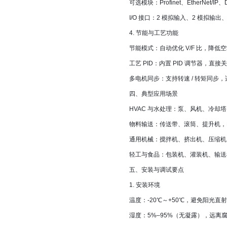
可选模块：Profinet、EtherNet/IP、D
I/O 接口：2 模拟输入、2 模拟输
4. 节能与工艺功能
节能模式：自动优化 V/F 比，降低空载
工艺 PID：内置 PID 调节器，
多电机同步：支持转速 / 转矩同步
四、典型应用场景
HVAC 与水处理：泵、风机、冷却
物料输送：传送带、滚筒、提升机，
通用机械：搅拌机、挤出机、压缩机、
轻工与食品：包装机、灌装机、输送机
五、安装与调试要点
1. 安装环境
温度：-20℃～+50℃，避免阳光直
湿度：5%–95%（无凝露），远离