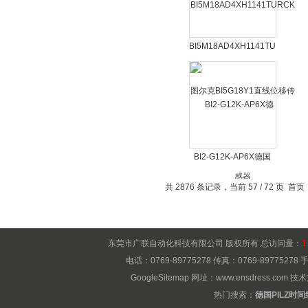
BI5M18AD4XH1141TURCK
图尔克BI5G18Y1直线
位移传感器
BI2-G12K-AP6X德国
TURCK电容式接近开
共 2876 条记录，当前 57 / 72 页
首页
关包邮价格好
东莞市广联自动化科技有限公司 版权所有 总访问量：
1
电话：0769-89775278 传真：0769-8977527
GoogleSitemap
网址：
www.ensdress.com
技术
热门搜索：
德国PILZ时