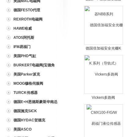
美国MAC电磁阀
NBB系列
德国FESTO代理
REXROTH电磁阀
HAWE哈威
ATOS阿托斯
IFM易福门
德国倍加福安全光栅K
系列（导轨式）
美国PHD气缸
BURKERT电磁阀|宝德角
座阀
美国Parker派克
MOOG穆格伺服阀
TURCK传感器
Vickers多路阀
德国E+H恩德斯豪斯华南总
CMX100-F/G/W
代理
德国施克SICK
德国HYDAC贺德克
美国ASCO