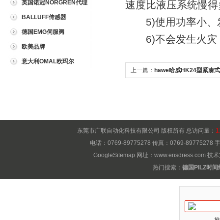
英国诺冠NORGREN代理
速度比液压系统慢得
BALLUFF传感器
5)使用功率小、
德国EMG伺服阀
6)不会发生火灾
欧美品牌
意大利OMAL欧玛尔
上一篇：
hawe哈威HK24型紧
能特点
东莞市广联自动化科技有限公司 版权所有 总访问量：
1
电话：0769-89775278 传真：0769-8977527
GoogleSitemap
网址：
www.ensdress.com
技术
热门搜索：
德国PILZ时