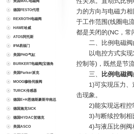
性关系。直动式比例
美国MAC电磁阀
德国FESTO代理
力的方向与电磁力相
REXROTH电磁阀
于工作范围(线圈电
HAWE哈威
都是关闭的(NC，常
ATOS阿托斯
二、比例电磁阀
IFM易福门
以电控方式实现对
美国PHD气缸
控制等)，既然是节
BURKERT电磁阀|宝德角
座阀
美国Parker派克
三、
比例电磁阀
MOOG穆格伺服阀
1)可实现压力、
TURCK传感器
击现象。
德国E+H恩德斯豪斯华南总
2)能实现远程控
代理
德国施克SICK
3)与断续控制相
德国HYDAC贺德克
4)与液压比例阀
美国ASCO