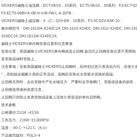
VICKERS威格士溢流阀：ECT-06/10，10系列、ECT5-06/10，30系列、F3-ECT-02-
F3-ECT5-06BV-K-0B-H-V-M-FW-L-A-30TB；
VICKERS威格士减压阀：X（C）G2V-6/8，10系列，F3-XCG2V-6AK-10；
换向阀型号：DKI-1610/A-X24DC24, DKI-1610-X24DC, DKI-1611-X24DC, DKI-1612
X24DC24, DKI-1613/A-X24DC24,
威格士VICKERS单向阀安装位置和注意事项
安装位置：美国威格士VICKERS单向阀就是止回阀 旋启式止回阀安装位置不受限
直管路或倾料管路上。
注意事项：安装美国威格士VICKERS止回阀时，应特别注意介质流动方向，应使
*，否则就会截断介质的正常流动。底阀应安装在水泵吸水管路的底端。
止回阀关闭时，会在管路中产生水锤压力，严重时会导致阀门、管路或设备的损坏，
止回阀选用者的高度注意。
止回阀只供防止各类管路或设备上流体介质逆流的单向启闭阀。
技术参数
公称通径:21/16 ~41/16
工作压力：2,000~15,000PSI
温度：-60 C~+121 C（K,U）
产品规范级别：PSL3~4