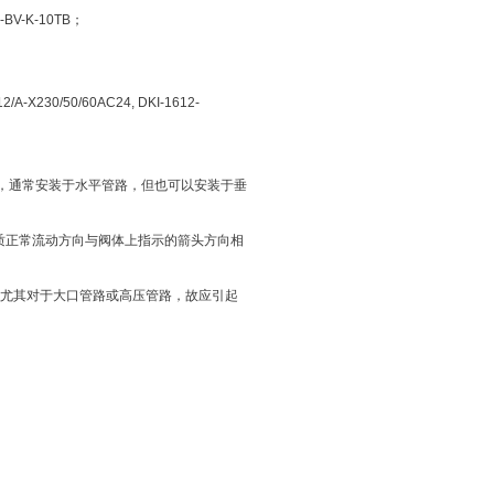
BV-K-10TB；
/A-X230/50/60AC24, DKI-1612-
制，通常安装于水平管路，但也可以安装于垂
介质正常流动方向与阀体上指示的箭头方向相
尤其对于大口管路或高压管路，故应引起