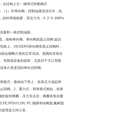
：从结构上分：钢球式和锥阀式
用：（1）作单向阀：控制油液流动方向，此
此时弹簧较硬，背压力为：0 .2~0 .6MPa
个控制活塞和一条控制油路。
法回流，俗称单向阀。单向阀就是止回阀 旋启
路上。VICKERS单向阀安装止回阀时，
则就会截断介质的正常流动。底阀应安装在
、管路或设备的损坏，尤其对于大口管路
流体介质逆流的单向启闭阀。
、弹簧式：液体由下而上，依靠压力顶起弹
止回阀。2、重力式：和弹簧式相似，依靠
侧的旋转阀瓣，压力失去后，阀瓣依靠自重
,PP,NYLON, PC.隔膜有硅树脂,氟树脂
的原理是大同小异。