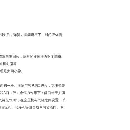
压力消失后，弹簧力将阀瓣压下，封闭液体倒
依靠自重回位，反向的液体压力封闭阀瓣。
脂,氟树脂等.
理是大同小异。
向阀一样。压缩空气从P口进入，克服弹簧
力和A口（腔）余气力作用下；阀口处于关闭
气罐充气 时，在空压机与气罐之间设置一单
与节流阀、顺序阀等组合成单向节流阀、单