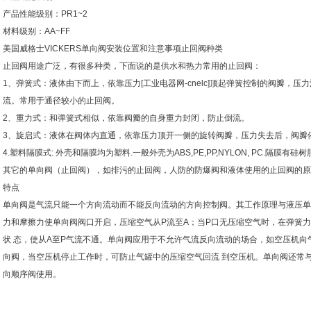
产品性能级别：PR1~2
材料级别：AA~FF
美国威格士VICKERS单向阀安装位置和注意事项止回阀种类
止回阀用途广泛，有很多种类，下面说的是供水和热力常用的止回阀：
1、弹簧式：液体由下而上，依靠压力[工业电器网-cnelc]顶起弹簧控制的阀瓣，
流。常用于通径较小的止回阀。
2、重力式：和弹簧式相似，依靠阀瓣的自身重力封闭，防止倒流。
3、旋启式：液体在阀体内直通，依靠压力顶开一侧的旋转阀瓣，压力失去后，阀瓣
4.塑料隔膜式: 外壳和隔膜均为塑料.一般外壳为ABS,PE,PP,NYLON, PC.隔膜有硅树
其它的单向阀（止回阀），如排污的止回阀，人防的防爆阀和液体使用的止回阀的原
特点
单向阀是气流只能一个方向流动而不能反向流动的方向控制阀。其工作原理与液压单
力和摩擦力使单向阀阀口开启，压缩空气从P流至A；当P口无压缩空气时，在弹簧
状 态，使从A至P气流不通。单向阀应用于不允许气流反向流动的场合，如空压机向
向阀，当空压机停止工作时，可防止气罐中的压缩空气回流 到空压机。单向阀还常
向顺序阀使用。