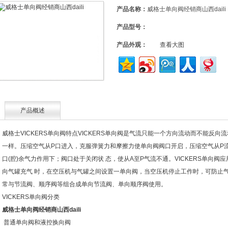
产品名称：
威格士单向阀经销商山西daili
产品型号：
产品外观：
查看大图
产品概述
威格士VICKERS单向阀特点VICKERS单向阀是气流只能一个方向流动而不能反
一样。压缩空气从P口进入，克服弹簧力和摩擦力使单向阀阀口开启，压缩空气从P流
口(腔)余气力作用下；阀口处于关闭状 态，使从A至P气流不通。VICKERS单向
向气罐充气 时，在空压机与气罐之间设置一单向阀，当空压机停止工作时，可防止气
常与节流阀、顺序阀等组合成单向节流阀、单向顺序阀使用。
VICKERS单向阀分类
威格士单向阀经销商山西daili
普通单向阀和液控换向阀