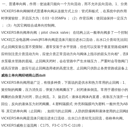
一、普通单向阀，作用：使油液只能向一个方向流动，而不允许反向流动。1、分类
VICKERS单向阀钢球式普通单向阀从连接方式上分：管式和板式 ，在系统中的作
时弹簧较软，开启压力为：0.03 ~0.05MPa ；（2）作背压阀：使回油保持一定压力，
；（3）与其它阀组合成单向控制阀。
VICKERS单向阀单向阀（ pilot check valve） 在结构上比一般单向阀多了一
VICKE[工业电器网-cnelc]RS单向阀是流体只能沿进水口流动，出水口介质却无
式止回阀安装位置不受限制，通常安装于水平管路，但也可以安装于垂直管路或倾料管
应特别注意介质流动方向，应使介质正常流动方向与阀体上指示的箭头方向相*，否
水泵吸水管路的底端。止回阀关闭时，会在管路中产生水锤压力，严重时会导致阀门
或高压管路，故应引起止回阀选用者的高度注意。止回阀只供防止各类管路或设备上
威格士单向阀经销商山西daili
VICKERS单向阀用途广泛，有很多种类，下面说的是供水和热力常用的止回阀：1
簧控制的阀瓣，压力消失后，弹簧力将阀瓣压下，封闭液体倒流。常用于通径较小的
阀瓣的自身重力封闭，防止倒流。3、旋启式：液体在阀体内直通，依靠压力顶开一
回位，反向的液体压力封闭阀瓣。4.塑料隔膜式: 外壳和隔膜均为塑料.一般外壳为ABS,PE
等. 其它的单向阀（止回阀），如排污的止回阀，人防的防爆阀和液体使用的止回阀
VICKERS单向阀是流体只能沿进水口流动，出水口介质却无法回流，俗称单向阀。
VICKERS威格士溢流阀：C175。F3-C-175-C-11UB；