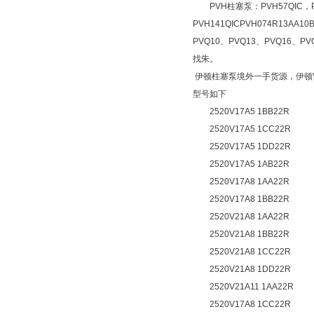
PVH柱塞泵：PVH57QIC，PVH6
PVH141QICPVH074R13AA10B
PVQ10、PVQ13、PVQ16、
找朱。
伊顿柱塞泵境外一手货源，伊顿
型号如下
2520V17A5 1BB22R
2520V17A5 1CC22R
2520V17A5 1DD22R
2520V17A5 1AB22R
2520V17A8 1AA22R
2520V17A8 1BB22R
2520V21A8 1AA22R
2520V21A8 1BB22R
2520V21A8 1CC22R
2520V21A8 1DD22R
2520V21A11 1AA22R
2520V17A8 1CC22R