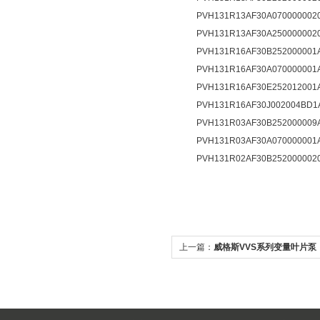
PVH131R13AF30A0700000020
PVH131R13AF30A2500000020
PVH131R16AF30B252000001A
PVH131R16AF30A070000001
PVH131R16AF30E252012001
PVH131R16AF30J002004BD1A
PVH131R03AF30B252000009A
PVH131R03AF30A070000001
PVH131R02AF30B2520000020
上一篇：
威格斯VVS系列变量叶片泵