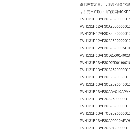
率都没有定量叶片泵高;但是,它
，
东莞市广联daili的美国VIC
PVH131R03AF30B252000001
PVH131R12AF30A2500000010
PVH131R12AF30B2520000010
PVH131R12AF30B2520000010
PVH131R12AF30B252000AF10
PVH131R13AF30D2500140010
PVH131R13AF30D2500190010
PVH131R13AF30B2520000010
PVH131R13AF30E2520150010
PVH131R13AF30E2520040010
PVH131R13AF30AAA010APVH1
PVH131R13AF30A2500000010
PVH131R13AF30B2520000010
PVH131R13AF70B2520000010
PVH131R13AF30A00010APVH1
PVH131R13AF30B0720000010