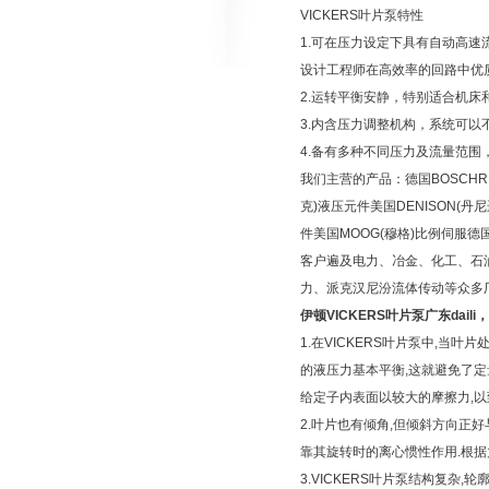
VICKERS叶片泵特性
1.可在压力设定下具有自动高
设计工程师在高效率的回路中优
2.运转平衡安静，特别适合机床
3.内含压力调整机构，系统可
4.备有多种不同压力及流量范围，
我们主营的产品：德国BOSCHREX
克)液压元件美国DENISON(丹
件美国MOOG(穆格)比例伺服德
客户遍及电力、冶金、化工、石
力、派克汉尼汾流体传动等众多
伊顿VICKERS叶片泵广东daili
，
1.在VICKERS叶片泵中,当
的液压力基本平衡,这就避免了
给定子内表面以较大的摩擦力,
2.叶片也有倾角,但倾斜方向正
靠其旋转时的离心惯性作用.根
3.VICKERS叶片泵结构复杂