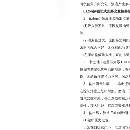
向负偏角方向变化，液流产生换
Eaton伊顿闭式回路变量柱塞
1．Eaton伊顿液压泵输出流
(1)吸入量不足。原因是吸油
等。
(2)泄漏量过大。原因是泵的
密封面配合不好，泵体和配油盘
(3)倾斜盘倾角太小，泵的排
2．中位时排油量不为零
EA
位偏离调整机构中点的现象，在
换。泵的角度维持力不够、倾斜
3．输出流量波动 输出流量
在控制活塞上划出阶痕、磨痕、
阻尼器效能差，都会造成控制活
部件，加大阻尼，提高弹簧刚度
4．输出压力异常
Eaton
(1)输出压力过低
当泵在自吸状态下，若进油管路