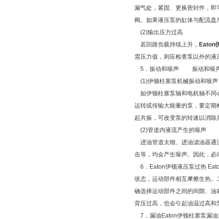
漏气处，紧固、更换密封件，即
阀。如果液压泵的缸体与配流盘
(2)输出压力过高
若回路负载持续上升，
Eato
需压力值，则应检查泵以外的液
5．振动和噪声 振动和噪声
(1)伊顿柱塞泵机械振动和噪声
如伊顿柱塞泵轴和电机轴不同心
运转或传输大能量的泵，要定期
起共振，可改变泵的转速以消除
(2)管道内液流产生的噪声
进油管道太细、进油滤油器通流
击等，均会产生噪声。因此，必
6．Eaton伊顿液压泵过热 
状态，运动部件相互摩擦生热。
确选择运动部件之间的间隙、油
背压过高，也会引起油温过高和
7．漏油Eaton伊顿柱塞泵漏