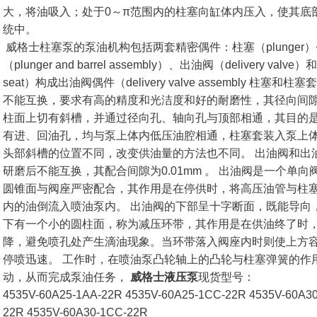
大，将油吸入；处于0～π范围内的柱塞向缸体内压入，使其底
统中。
威格士柱塞泵的泵油机构包括两套精密偶件：柱塞（plunger）+
（plunger and barrel assembly）、出油阀（delivery valve）
seat）构成出油阀偶件（delivery valve assembly 
不能互换，要求有高的精度和光洁度和好的耐磨性，其径向间隙为0.
柱面上切有斜槽，并通过径向孔、轴向孔与顶部相通，其目的
有进、回油孔，均与泵上体内低压油腔相通，柱塞套装入泵上体
头部斜槽的位置不同，改变供油量的方法也不同。 出油阀和出
研磨后不能互换，其配合间隙为0.01mm 。 出油阀是一个单
圆锥面与阀座严密配合，其作用是在停供时，将高压油管与柱
内的油倒流入喷油泵内。 出油阀的下部呈十字断面，既能导向
下有一个小的圆柱面，称为减压环带，其作用是在供油终了时
降，避免喷孔处产生滴油现象。当环带落入阀座内时则使上方
停喷迅速。 工作时，在喷油泵凸轮轴上的凸轮与柱塞弹簧的作
动，从而完成泵油任务，
威格士液压泵
现货型号：
4535V-60A25-1AA-22R 4535V-60A25-1CC-22R 4535V-60A30
22R 4535V-60A30-1CC-22R