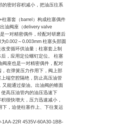
部的密封容积减小，把油压往系
柱塞套（barrel）构成柱塞偶件
和出油阀座（delivery valve
柱塞和柱塞套是一对精密偶件，经配对研磨后
002～0.003mm 柱塞头部圆
是改变循环供油量；柱塞套上制
后，应用定位螺钉定位。 柱塞
油阀座也是一对精密偶件，配对
向阀，在弹簧压力作用下，阀上部
塞上端空腔隔绝，防止高压油管
，又能通过柴油。出油阀的锥面
，使高压油管内的油压迅速下
容积很快增大，压力迅速减小，
用下，迫使柱塞作上、下往复运
-1AA-22R 4535V-60A30-1BB-