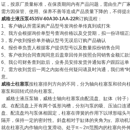
证，按原厂质量标准，在保质期间内有产品问题，需由生产厂
需方因保管、使用、保养不善等造成产品质量下降的，不得提
威格士液压泵4535V-60A30-1AA-22R
订购流程：
1、客户确认所需采购产品型号发询价单传真到或打朱
2、我方会根据询价单型号查询价格以及交货期，拟一份详细正
3，客户收到报价单并确认型号无误后订购产品确认
4、报价单负责人根据客户提供型号以及数量拟份销售合同
5、客户收到合同查阅同意后盖章回传并按照合同销售金额汇款
6、我公司财务查到款后，业务员安排发货并通知客户跟踪运单
7、需方收到货后一周之内如有任何疑问请及时沟通，我们将*
意。
威格士柱塞泵
按柱塞排列方向的不同，分为轴向柱塞泵和径向
塞泵和回转式径向柱塞泵。
威格士液压泵轴，威格士轴向柱塞泵由配流盘、缸体（转子）
成。在配流盘上开有两个弧形沟槽，分别与泵的吸、压油口连
盘、配流盘均与泵体相固定，柱塞在弹簧的作用下以球形端头
隔开，保持一定的密封性。斜盘相对于缸体的夹角为γ。原动机
就在柱塞孔内作轴向往复滑动。处于π～2π范围内的柱塞向外