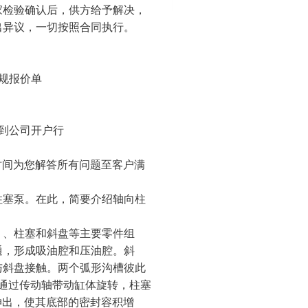
家检验确认后，供方给予解决，
出异议，一切按照合同执行。
规报价单
到公司开户行
时间为您解答所有问题至客户满
柱塞泵。在此，简要介绍轴向柱
、柱塞和斜盘等主要零件组
通，形成吸油腔和压油腔。斜
与斜盘接触。两个弧形沟槽彼此
通过传动轴带动缸体旋转，柱塞
伸出，使其底部的密封容积增