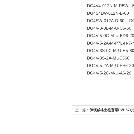
DG4V4-012N-M-PBWL-B-
DG4S4LW-012N-B-60 D
DG4SW-012A-D-60 DG4V
DG4V-3-0B-M-U-C6-60 
DG4V-5-0C-M-U-ED6-20
DG4V-5-2A-M-P7L-H-7-
DG4V-3S-0C-M-U-H5-60
DG4V-3S-2A-MUC560 DG
DG4V-5-2A-M-U-EH6-20
DG4V-5-2C-M-U-A6-20 
上一篇：
伊顿威格士柱塞泵PVH57Q