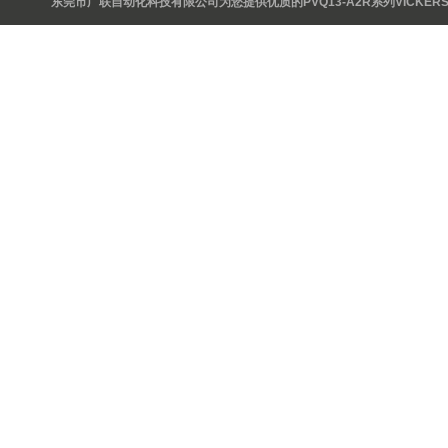
东莞市广联自动化科技有限公司为您提供优质的PVQ13-A2R系列VICKERS柱塞