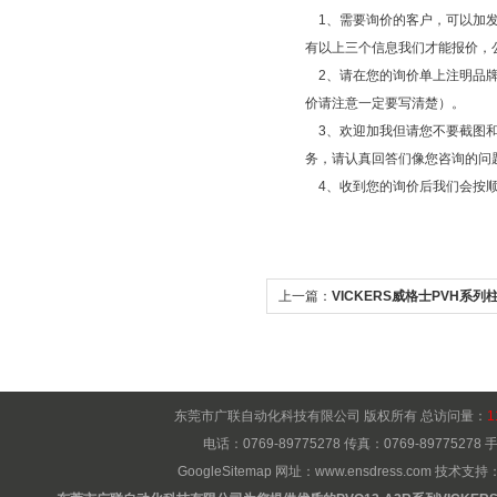
1、需要询价的客户，可以加发
有以上三个信息我们才能报价，
2、请在您的询价单上注明品牌
价请注意一定要写清楚）。
3、欢迎加我但请您不要截图和
务，请认真回答们像您咨询的问
4、收到您的询价后我们会按顺
上一篇：
VICKERS威格士PVH系列柱
东莞市广联自动化科技有限公司 版权所有 总访问量：
1
电话：0769-89775278 传真：0769-8977527
GoogleSitemap
网址：
www.ensdress.com
技术支持