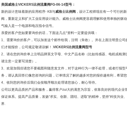
美国威格士VICKERS比例流量阀FG-06-14型号
：
新的设计意味着新的应用程序- KB与
威格士比例阀
，设计工程师现在有一个可行的新
阀，重新定义和扩大工业应用设计能力。威格士比例阀更容易理解和使用单独的驱动
气输入是一个电源和电压指令信号。
亲爱的客户您如要要询价的话，下面这几点*资料一定要提供哦：
1、需要询价的客户，可以加发这个邮件给我，注明（朱收）。并在上面注明贵公司
们才能报价，公司规定敬请谅解！.
VICKERS比例流量阀型号
2、请在您的询价单上注明品牌英文字母、中文产品名称（比如传感器、电机或检测
请注意一定要写清楚）。
3、欢迎加我但请您不要截图和随意发文件，对于这种行为一律不处理，或者打报型号
务，请认真回答们像您咨询的问题，订单情况了解的越多对您的报价越有利，希望您
4、收到您的询价后我们会按顺序顺次处理请您放心，耐心等待。
公司以更高品质的产品和服务，赢得客户zui大的满意为宗旨，依靠良好的现代企业
保证体系。提高产品质量，发扬“求实、创新、团结、进取"的精神，坚持“科技兴业
界.