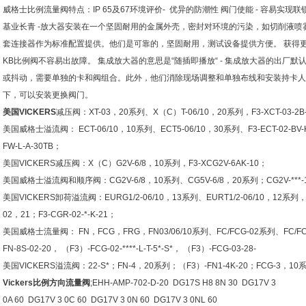
威格士比例流量阀特点：IP 65及67环境评价- 优异的防潮性 阀门使能 - 容易实现联
基业长青 -放大器安装在一个坚固耐用的金属外壳，密封对环境的污染，如切削液
套连接器作为标准配置提供。他们是可靠的，坚固耐用，测试设备提供方便。 获得
KB比例阀不容易出故障。 集成放大器的意思是“随插即播放“ - 集成放大器的出厂
或抖动，需要单独的卡和阀组合。此外，他们消除现场调整和单独布线和安装持卡人
下，可以安装更换阀门。
美国VICKERS
减压阀：XT-03，20系列、X（C）T-06/10，20系列，F3-XCT-03-2B-
美国威格士溢流阀： ECT-06/10，10系列、ECT5-06/10，30系列、F3-ECT-02-BV-K-10
FW-L-A-30TB；
美国VICKERS减压阀：X（C）G2V-6/8，10系列，F3-XCG2V-6AK-10；
美国威格士溢流阀和顺序阀：CG2V-6/8，10系列、CG5V-6/8，20系列；CG2V-***-1-1； CG
美国VICKERS卸荷溢流阀：EURG1/2-06/10，13系列、EURT1/2-06/10，12系列，（F3
02，21；F3-CGR-02-*-K-21；
美国威格士流量阀： FN，FCG，FRG，FN03/06/10系列、FC/FCG-02系列、FC/FCG
FN-8S-02-20， （F3）-FCG-02-****-L-T-5*-S*， （F3）-FCG-03-28-
美国VICKERS溢流阀：22-S*；FN-4，20系列；（F3）-FN1-4K-20；FCG-3，10系列， 
Vickers比例方向流量阀
;EHH-AMP-702-D-20 DG17S H8 8N 30 DG17V 3
0A 60 DG17V 3 0C 60 DG17V 3 0N 60 DG17V 3 0NL 60