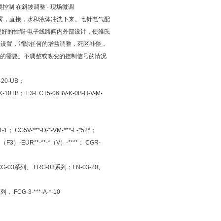
锁控制 在斜坡调整 - 现场微调
喷雾，直接，水和液体冲洗下来。七针电气配
更好的性能-电子线路阀内外部设计，使维氏
默认设置，消除任何的增益调整，死区补偿，
的需要。不调整或改变的控制信号的情况
20-UB；
TB； F3-ECT5-06BV-K-0B-H-V-M-
5V-***-D-*-VM-***-L-*52*；
）-EUR**-**-*（V）-****； CGR-
-03系列、 FRG-03系列；FN-03-20、
FCG-3-***-A-*-10