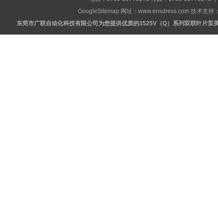
GoogleSitemap
网址：
www.ensdress.com
技术支持
东莞市广联自动化科技有限公司为您提供优质的3525V（Q）系列双联叶片泵美国