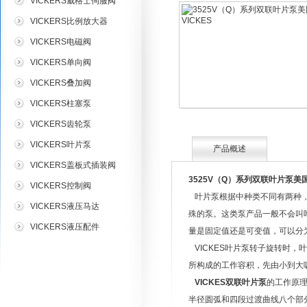
VICKERS威格士伺服阀
VICKERS比例放大器
VICKERS电磁阀
VICKERS单向阀
VICKERS叠加阀
VICKERS柱塞泵
VICKERS齿轮泵
VICKERS叶片泵
产品概述
VICKERS盖板式插装阀
3525V（Q）系列双联叶片泵美国
VICKERS控制阀
叶片泵根据中种类不同有两种，
VICKERS液压马达
殊的泵。这类泵产品一般不会叫
VICKERS液压配件
量是固定值还是可变值，可以分
VICKES叶片泵转子旋转时
所构成的工作容积，先由小到大
VICKES双联叶片泵
的工作原
半径圆弧和四段过渡曲线八个部