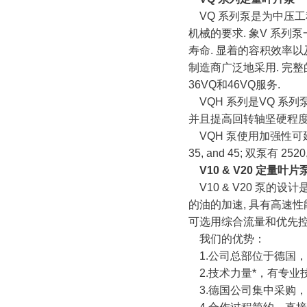
VQ 系列泵是为中压工
机械的要求. 象V 系列
寿命. 显着的容积效率
制造商广泛地采用. 完整的
36VQ和46VQ服务.
VQH 系列是VQ 系列
并且提高回转轴坚硬程度
VQH 泵使用加强性可延
35, and 45; 双泵有 2520, 
V10 & V20 定量叶片
V10 & V20 泵
的油的加速, 具有高速性
可选用综合流量和优先控
我们的优势：
1.公司总部位于德国，
2.技术力量*，有专业
3.德国公司集中采购