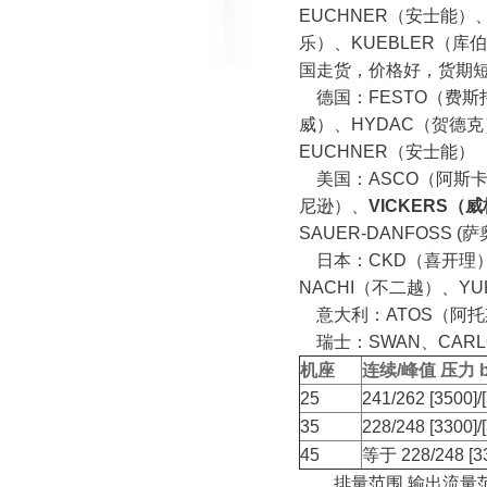
EUCHNER（安士能）、
乐）、KUEBLER（库
国走货，价格好，货期
德国：FESTO（费斯托
威）、HYDAC（贺德克）
EUCHNER（安士能）
美国：ASCO（阿斯卡）
尼逊）、
VICKERS（
SAUER-DANFOSS (
日本：CKD（喜开理）、
NACHI（不二越）、YU
意大利：ATOS（阿托斯）
瑞士：SWAN、CARLO
机座
连续/峰值 压力 ba
25
241/262 [3500]/
35
228/248 [3300]/
45
等于 228/248 [33
排量范围
输出流量