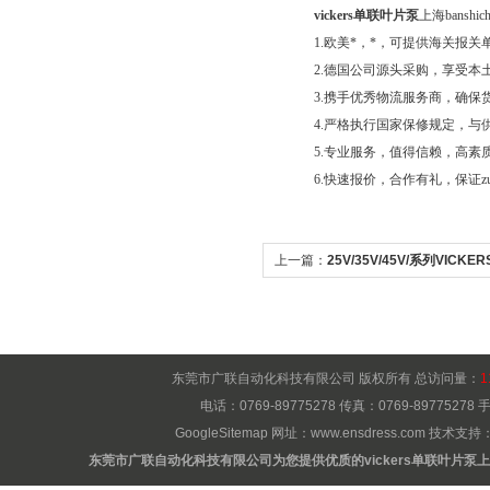
vickers单联叶片泵
上海bansh
1.欧美*，*，可提供海关报关
2.德国公司源头采购，享受本
3.携手优秀物流服务商，确保
4.严格执行国家保修规定，与
5.专业服务，值得信赖，高素质
6.快速报价，合作有礼，保证zu
上一篇：
25V/35V/45V/系列VICK
东莞市广联自动化科技有限公司 版权所有 总访问量：
1
电话：0769-89775278 传真：0769-8977527
GoogleSitemap
网址：
www.ensdress.com
技术支持
东莞市广联自动化科技有限公司为您提供优质的vickers单联叶片泵