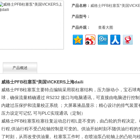
产品名称：
威格士PFB柱塞泵*美国VICKER
产品型号：
产品外观：
查看大图
产品概述
威格士PFB柱塞泵*美国VICKERS上海daili
威格士PFB柱塞泵主要特点编辑采用双柱塞结构，压力脉动小，宝石球
球，确保流量精确通过 RS232 接口与电脑通讯，可直接由电脑进行控
内建过压保护和流量校正系统 ；大屏幕液晶显示；精心设计的排气装置
压力设定可记忆 可与PLC实现通讯（定制）
威格士PFB柱塞泵柱塞往复运动总行程L是不变的，由凸轮的升程决定
行程,供油行程不受凸轮轴控制是可变的。供油开始时刻不随供油行程的
了时刻，从而改变供油量。柱塞泵工作时，在喷油泵凸轮轴上的凸轮与