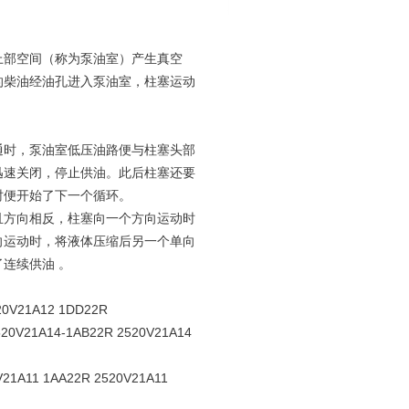
上部空间（称为泵油室）产生真空
的柴油经油孔进入泵油室，柱塞运动
通时，泵油室低压油路便与柱塞头部
迅速关闭，停止供油。此后柱塞还要
时便开始了下一个循环。
且方向相反，柱塞向一个方向运动时
向运动时，将液体压缩后另一个单向
连续供油 。
20V21A12 1DD22R
520V21A14-1AB22R 2520V21A14
V21A11 1AA22R 2520V21A11