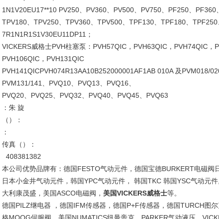
1N1V20EU17**10 PV250、PV360、PV500、PV750、PF250、PF36
TPV180、TPV250、TPV360、TPV500、TPF130、TPF180、TPF250
7R1N1R1S1V30EU11DP11；
VICKERS威格士PVH柱塞泵：PVH57QIC，PVH63QIC，PVH74QIC，P
PVH106QIC，PVH131QIC
PVH141QICPVH074R13AA10B252000001AF1AB 010A 及PVM018/0
PVM131/141、PVQ10、PVQ13、PVQ16、
PVQ20、PVQ25、PVQ32、PVQ40、PVQ45、PVQ63
：朱 旋
（）：
：
传真（）：
408381382
本公司优势品牌有：德国FESTO气动元件，德国宝德BURKERT电磁阀
日本小金井气动元件，韩国YPC气动元件， 韩国TKC 韩国YSC气动元件,
大利康茂盛，美国ASCO电磁阀，
美国VICKERS威格士
等。
德国PILZ继电器 ，德国IFM传感器，德国P+F传感器，德国TURCH图
格MOOG伺服阀，美国NUMATICS纽曼帝克，PARKER气动液压，VIC