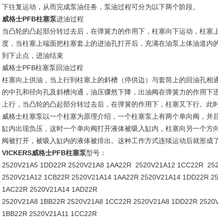
下往复运动，从而完成泵油任务，泵油过程可分为以下两个阶段。
威格士PFB柱塞泵
进油过程
当凸轮的凸起部分转过去后，在弹簧力的作用下，柱塞向下运动，柱塞
度，当柱塞上端面把柱塞套上的进油孔打开后，充满在油泵上体油道内
到下止点，进油结束
威格士PFB柱塞泵回油过程
柱塞向上供油，当上行到柱塞上的斜槽（停供边）与套筒上的回油孔相
的中孔和径向孔及斜槽沟通，油压骤然下降，出油阀在弹簧力的作用下
上行，当凸轮的凸起部分转过去后，在弹簧的作用下，柱塞又下行。此
威格士柱塞泵以一个柱塞为原理介绍，一个柱塞泵上有两个单向阀，并
缸内出现负压，这时一个单向阀打开液体被吸入缸内，柱塞向另一个方
阀被打开，被吸入缸内的液体被排出。这种工作方式连续运动后就形成了
VICKERS威格士PFB柱塞泵
型号：
2520V21A5 1DD22R 2520V21A8 1AA22R 2520V21A12 1CC22R 25
2520V21A12 1CB22R 2520V21A14 1AA22R 2520V21A14 1DD22R 2
1AC22R 2520V21A14 1AD22R
2520V21A8 1BB22R 2520V21A8 1CC22R 2520V21A8 1DD22R 2520
1BB22R 2520V21A11 1CC22R