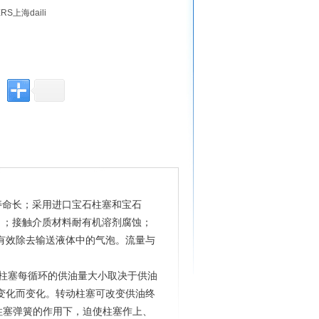
S上海daili
寿命长；采用进口宝石柱塞和宝石
制 ；接触介质材料耐有机溶剂腐蚀；
有效除去输送液体中的气泡。流量与
。柱塞每循环的供油量大小取决于供油
变化而变化。转动柱塞可改变供油终
柱塞弹簧的作用下，迫使柱塞作上、