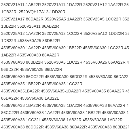
2520V21A11-1AB22R 2520V21A11-1DA22R 2520V21A12 1AA22R 2
1CB22R 2520VQH17A12-1DD20R
2525V21A17 86DA22R 3520V25A5 1AA22R 3520V25A5 1CC22R 35
1BB22R 3520V25A11 86AB22R
3520V25A12 1AA22R 3520V25A12 1CC22R 3520V25A12-1DD22R 3
1DB22R 4535V60A25 86DB22R
4535V60A30 1AA22R 4535V60A30 1BB22R 4535V60A30 1CC22R 4
1AB22R 4535V60A30 86AA22R
4535V60A30 86BB22R 3520V30A5 1DC22R 4535V60A25 86AA22R 
86BD22R 4535V60A25 86DA22R
4535V60A30 86CC22R 4535V60A30 86DD22R 4535V60A30-86DA22
4535V60A35 1BB22R 4535V60A35 1CC22R
4535V60A351BA22R 4535V60A35-1DA22R 4535V60A35 86AA22R 4
86DA22R 4535V60A38 1AB22L
4535V60A38 1BA22R 4535V60A38 1DA22R 4535V60A38 86AA22R 
86CC22R 4535V60A38 1AA22R 4535V60A38 1BB22R 4535V60A38 
4535V60A38 1CC22L 4535V60A38 1AB22R 4535V60A38 1AD22R
4535V60A38 86DD22R 4535V60A38 86BA22R 4535V60A38 86BD22