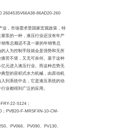
0 2604535V66A38-86AD20-260
型产业，市场需求受国家宏观政策，特
柱塞泵的一种，液压行业还没有年产
年销售总额还不及一家的年销售总
场的人为控制手段就会是强势和无所
业痛苦不堪，又无可奈何。基于这种
多亿元进入液压行业。而这种态势无
种典型的容积式水力机械，由原动机
输入到系统中去，它是液压系统的动
个行业都得到广泛的应用。
FRY-22-S124；
；PVB20-F-MRSFXN-10-CM-
50、PV066、PV090、PV130、