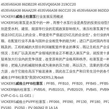
4535V60A38 86DB22R 4535VQ60A38 219CC20
4535V66A38 86AA22R 4535V66A38 86CC20 26 4535V66A38 86DD2
VICKERS
威格士柱塞泵
行业发展应用概述
VICKERS柱塞泵是水泵中的一种，而整个水泵行业是典型的投资拉动
别是受水利、建筑、能源等行业的宏观政策影响很大。液压柱塞泵属于
值达10亿元以上的企业，即使是年产值超过5亿元的企业也*，全行业的
额。在配套行业不具备与国外企业相竞争的能力时，进口产品对国内市
顾及的。工程机械的大部分利润被配套件拿走的事实，既让主机生产企
情况，主机厂以及其他产业领域的资金正不断进入液压产业。就投资十
疑将加大行业内的竞争强度，改变原有的产业格局和秩序。柱塞泵是一
驱动，把输入的机械能转换成为液体的压力能，再以压力、流量的形式
力源，由于它能在高压下输送液体，因此在工业生产和日常生活中的各
威格士PFB柱塞泵*美国VICKERS上海daili
VICKERS
威格士PFB柱塞泵
：PFB5、PFB10、PFB20、PFB45，PFB5-
VICKER轴向柱塞泵：PVB5/6、PVB10/15、PVB20/29、PVB45、PVB90
CVP-C-G-L-11-GE1；
VICKERS威格士PV/PF柱塞泵：PF066、PF090、PF130、PF180、PF2
PV180、PV250；PV 060M2 R 1A 1A