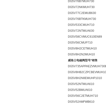
DG5V76B7MUH730
DG5V72NKMUH730
DG5V77C2EMUB630
DG5V76BTKMUH730
DG5V533CMUH710
DG5V72NTMUA630
DG5V58CVMUC610EN89
DG5V56CMUP710
DG5V8H2CETMUH10
DG5V8H2N2MUH10
威格士电磁阀型号*销售
DG5V735APPAEZVMUH730
DG5V8HB2CZPCBEVMUH1
DG5V8H2N8EMUHP1010
DG5V52NTMUA610
DG5V52BMUA610
DG5V56C2ETMUH710
DG5V52AMFWB610