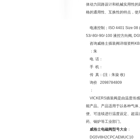
体动力回路设计和机械实用性的
格的通用性、互换性的特点，使
电液控制；ISO 4401 Size 08 (
53/-80/-90/-100 液控方向阀, DG5
咨询威格士插装阀详细资料KBSDG4V-
：朱
电 话：
手 机：
传 真：(注：朱旋 收)
询价 2098784809
：
VICKERS插装阀是由温度
能产品。产品适用于以各种气体
便、可连续进行温度设定、超温
药、锅炉等工业部门。
威格士电磁阀型号大全
：
DG5V8H2CPCAEMUC10