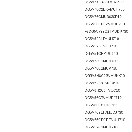
DG5V7Y33C3TMUA630
DG5V78C2EKVMUH730
DG5V76CMUB630P10
DG5V56CPCAVMUH710
F3DG5V733C2TMUDP730
DG5V52BLTMUH710
DG5V52BTMUH710
DG5V51CEMUC610
DG5V73C1MUH730
DG5V76C2MUP730
DG5V8H8C2SVMUKK10
DG5V52A8TMUD610
DG5V8H2C3TMUC10
DG5V56CTVMUDJ710
DG5V86C8T10EN55
DG5V76BLTVMUDJ730
DG5V56CPCDTMUH710
DG5V52C2MUH710