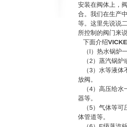
安装在阀体上，
合。我们在生产
等。这里先说说
所控制的阀门来
下面介绍
VIC
（l）热水锅炉
（2）蒸汽锅炉
（3）水等液体
放阀。
（4）高压给水
器等。
（5）气体等可
体管道等。
（6）E级蒸汽