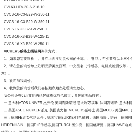
CVI-63-HFV-20-A-216-10
CVCS-16-C3-B29-W-250-11
CVCS-16-C3-B29-W-350-11
CVCS 16 U3 B29 W 250 11
CVCS-16-X3-B29-W-125-11
CVCS-16-X3-B29-W-250-11
VICKERS威格士插装阀
询价方式：
1、如果您需要询价，。并在上面注明贵公司的全称、、电 话，至少要有以上三个
2、请在您的询价单上注明品牌英文拼写、中文品名（传感器、电机或检测仪等）、
意）。
3、欢迎加我询价。
4、收到您的询价后我们会按顺序顺次处理请您放心。
我公司还有daili其他的品牌价格优势也很大，具体欧美品牌有：
一:意大利ATOS UNIVER 杰弗伦 英国海隆诺冠 意大利万福乐 法国高诺斯 意大利
二:美国ASCO PARKER派克 美国克力帕 VICKERS威格士 美国MOOG 美国MA
三：德国FESTO气动元件，德国宝德BURKERT电磁阀，德国海隆，诺冠，德国PI
HEIDENHAIN，德国P+F传感器;德国TURCH图尔克，德国赫斯曼，德国HAWE哈威