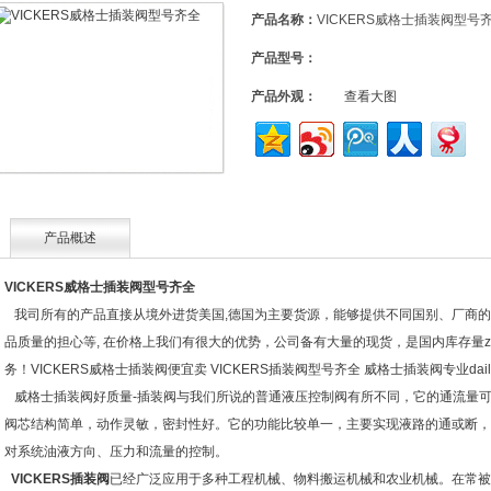
产品名称：
VICKERS威格士插装阀型号
产品型号：
产品外观：
查看大图
产品概述
VICKERS威格士插装阀型号齐全
我司所有的产品直接从境外进货美国,德国为主要货源，能够提供不同国别、厂商的
品质量的担心等, 在价格上我们有很大的优势，公司备有大量的现货，是国内库存量z
务！VICKERS威格士插装阀便宜卖 VICKERS插装阀型号齐全 威格士插装阀专业dail
威格士插装阀好质量-插装阀与我们所说的普通液压控制阀有所不同，它的通流量可达到100
阀芯结构简单，动作灵敏，密封性好。它的功能比较单一，主要实现液路的通或断，
对系统油液方向、压力和流量的控制。
VICKERS插装阀
已经广泛应用于多种工程机械、物料搬运机械和农业机械。在常被