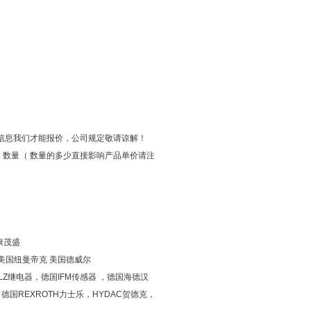
信息我们才能报价，公司规定敬请谅解！
数量（ 数量的多少直接影响产品单价请注
康茂盛
C 美国纽曼帝克 美国德威尔
LZ继电器，德国IFM传感器 ，德国海德汉
 德国REXROTH力士乐，HYDAC贺德克，