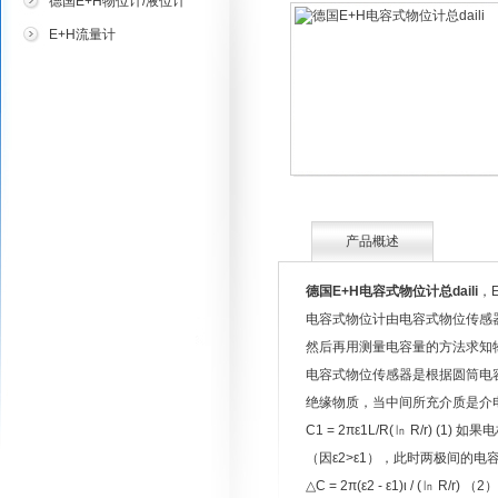
德国E+H物位计/液位计
E+H流量计
产品概述
德国E+H电容式物位计总daili
，
电容式物位计由电容式物位传感
然后再用测量电容量的方法求知
电容式物位传感器是根据圆筒电容
绝缘物质，当中间所充介质是介
C1 = 2πε1L/R(㏑ R/r
（因ε2>ε1），此时两极间的电
△C = 2π(ε2 - ε1)ι / (㏑ R/r) （2）