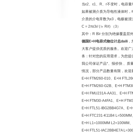
当ε2、ε1、R、r不变时，电
如果被测介质为导电性液体时，
介质的介电常数为ε3，电极被浸
C = 2πε3ι/ (㏑ R/r) （3）
其中：R 和r 分别为绝缘覆盖层
德国E+H电容式物位计总daili
，
大客户提供优质的服务。欢迎广
务：针对您的应用需求，为您提
我公司保证产品*、报价快 、质
情况，部分产品数量有限，欢迎
E+H FTM260-010、E+H FTL26
E+H FTM260-G2B、E+H FTM3
E+H FMU231A-AA31、E+H FT
E+H FTM30-A4FA1、E+H FTM
E+H FTL51-IBG2BB4G7A、E+
E+H FTC231-K11B4 L=500M
E+H L1=1000MM L2=100MM、
E+H FTL51-IAC2BB4E7A L=