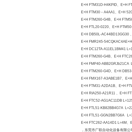
E+H FTM31D-H4KPID、E+H F
E+H FTM30－A4AA1、E+H 520
E+H FTM260-G4B、E+H FTM5
E+H FTL20-0220、E+H FTM5
E+H DB50L-AC44BD13GG30 
E+H FMR245-54CQKAC4AE+H
E+H DC12TA-A11EL1BM41 L=
E+H FTM260-G4B、E+H FTC2
E+H FMP40-ABB2GRJb21CA 
E+H FTM260-G4D、E+H DB53
E+H FMX167-A3ABE1B7、E+H
E+H FTM31-A2DA1B、E+H FT
E+H RIA250-A21R11 、E+H F
E+H FTC52-AG1AC11DB L=1
E+H FTL51-KB82BB4G7A L=
E+H FTL51-GGN2BB7G6A L
E+H FTC262-AA14D1 L=4M、
，东莞市广联自动化设备有限公