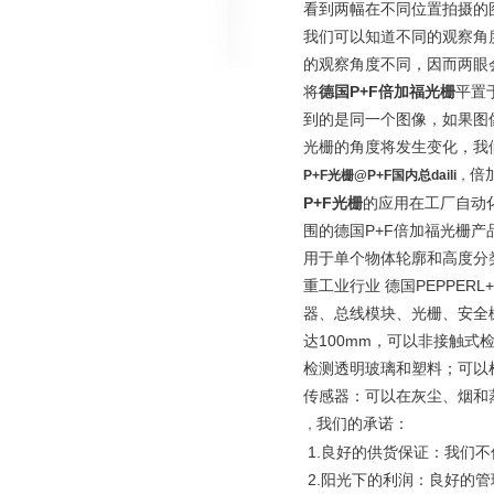
看到两幅在不同位置拍摄的
我们可以知道不同的观察角
的观察角度不同，因而两眼
将
德国P+F倍加福光栅
平置
到的是同一个图像，如果图
光栅的角度将发生变化，我
倍
P+F光栅@P+F国内总daili
，
P+F光栅
的应用在工厂自动
围的德国P+F倍加福光栅产
用于单个物体轮廓和高度分类
重工业行业 德国PEPPER
器、总线模块、光栅、安全
达100mm，可以非接触
检测透明玻璃和塑料；可以
传感器：可以在灰尘、烟和
我们的承诺：
，
1.良好的供货保证：我们
2.阳光下的利润：良好的