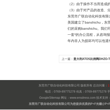
（2）由于操作不当而造成的
（3）由于对产品的改造、
东莞市广联自动化科技有限公
美国建立了banshich
们的采购banshichu。
一套*的办公流程，从咨询
年内非人为损坏均可以包退
上一篇：
意大利ATOS比例阀DHZO-TE
东莞市广联自动化科技有限公司 版权所有 总访问量：
1
电话：0769-89775278 传真：0769-8977527
GoogleSitemap
网址：
www.ensdress.com
技术支持
东莞市广联自动化科技有限公司为您提供优质的P+F光栅@P+F国内