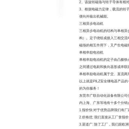
2、该旋转磁场与转子导体有相
3、根据电磁力定律，载流的转
便向外输出机械能。
三相异步电动机
三相异步电动机的结构与单相异
构）。定子绕组成接入三相交流
磁场的相互作用下，又产生电磁
单相串励电动机
单相串励电动机的定子由凸极铁
之间通过电刷和换向器形成串联
单相串励电动机属于交、直流两
以上就是PILZ安全继电器产品
的为你服务！
东莞市广联自动化设备有限公司
内上海、广东等地有十多个分销
1.报价快:对于优势品牌我们有
2.价格优: 我们直接从工厂拿
3.渠道广: 除了工厂，我们跟欧