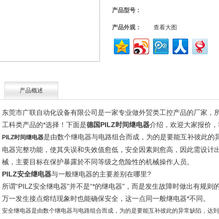
产品型号：
产品外观：
查看大图
产品概述
东莞市广联自动化设备有限公司是一家专业做外贸类工控产品的厂家，
工科类产品的*选择！下面是
德国PILZ时间继电器
介绍，欢迎大家报价，
是由数个继电器与电路组合而成，为的是要能互补彼此的
PILZ时间继电器
电器完整功能，使其失误和失效值愈低，安全因素则愈高，因此需设计
械，主要目标在保护暴露於不同等级之危险性的机械操作人员。
PILZ安全继电器
与一般继电器的主要差别在哪里?
所谓“PILZ安全继电器"并不是“*的继电器"，而是发生故障时做出有规
万一发生接点熔结现象时也能确保安全，这一点同一般继电器*不同。
安全继电器是由数个继电器与电路组合而成，为的是要能互补彼此的异常缺陷，达到