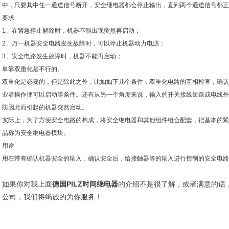
中，只要其中任一通道信号断开，安全继电器都会停止输出，直到两个通道信号都正
要求
1、在紧急停止解除时，机器不能出现突然再启动；
2、万一机器安全电路发生故障时，可以停止机器动力电源；
3、安全电路发生故障时，机器不能再启动；
单靠双重化是不行的。
双重化是必要的，但是除此之外，比如如下几个条件，双重化电路的互相检查，确认
业者操作便可以启动等条件。还有从另一个角度来说，输入的开关接线短路或电线外
防因此而引起的机器突然启动。
实际上，为了方便安全电路的构成，将安全继电器和其他组件组合配套，把基本的紧
品称为安全继电器模块。
用途
用在带有确认机器安全的输入，确认安全后，给接触器等的输入进行控制的安全电路
如果你对我上面
德国PILZ时间继电器
的介绍不是很了解，或者满意的话
公司，我们将竭诚的为你服务！