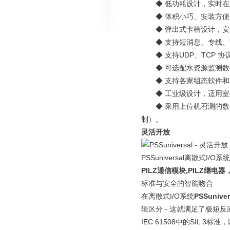
◆ 低功耗设计，实时在线平均
◆ 体积小巧、安装方便
◆ 弹出式卡槽设计，安装
◆ 支持短消息、专线、V
◆ 支持UDP、TCP 协
◆ 可选配水资源监测数
◆ 支持各家组态软件和
◆ 工业级设计，适用室
◆ 采用上位机召测的数据
制）。
灵活开放
PSSuniversal离散式
PILZ通信模块,PILZ继电器，
标准与安全的智能吻合
在离散式I/O系统
PSSuniver
辑区分 - 这就满足了极短反应
IEC 61508中的SIL 3