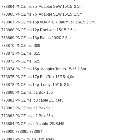
773864 PNOZ msi7p Adapter SEW 15/15 2,5m
773865 PNOZ msi7p Adapter SEW 15/15 1,5m
773867 PNOZ msi16p ADAPTER Baumuell 15/15 2,5m
773868 PNOZ msi12p Rockwell 15/15 2,5m
773869 PNOZ msi13p Fanuc 20/20 2,5m
773870 PNOZ msi S09
773871 PNOZ msi S15
773872 PNOZ msi S25
773874 PNOZ msi15p Adapter Tendo 15/15 2,5m
773875 PNOZ msi17p Bos/Rex 15/15 4,0m
773878 PNOZ msi14p Leroy 15/15 2,5m
773880 PNOZ msi b1 Box 15p
773881 PNOZ msi b0 cable 15/RJ45
773882 PNOZ msi b1 Box 9p
773883 PNOZ msi b1 Box 25p
773884 PNOZ msi b0 cable 25/RJ45
773900 773895 773894
773891 PNOZ mli1p 10m screw