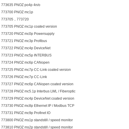
773635 PNOZ po4p 4n/o
773700 PNOZ mc1p
773705，773720
773705 PNOZ mc1p coated version
773720 PNOZ mc0p Powersupply
773721 PNOZ mc3p Profibus
773722 PNOZ mc4p DeviceNet
773723 PNOZ mc5p INTERBUS
773724 PNOZ mc6p CANopen
773725 PNOZ mc7p CC-Link coated version
773726 PNOZ mc7p CC-Link
773727 PNOZ mc6p CANopen coated version
773728 PNOZ mc5.1p Interbus LWL / Fiberoptic
773729 PNOZ mc4p DeviceNet coated version
773730 PNOZ mc8p Ethernet IP / Modbus TCP
773731 PNOZ mc9p Profinet IO
773800 PNOZ ms1p standstill / speed monitor
773810 PNOZ ms2p standstill / speed monitor