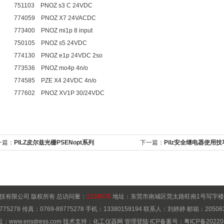
751103 PNOZ s3 C 24VDC
774059 PNOZ X7 24VACDC
773400 PNOZ mi1p 8 input
750105 PNOZ s5 24VDC
774130 PNOZ e1p 24VDC 2so
773536 PNOZ mo4p 4n/o
774585 PZE X4 24VDC 4n/o
777602 PNOZ XV1P 30/24VDC
一篇：
PILZ皮尔兹光栅PSENopt系列
下一篇：
Pilz安全继电器使用技
技有限公司 版权所有 总访问量：
1134576
地址：东莞市南城区莞太路旺南1号写字楼150
775278 传真：0769-89775278 手机：13380159194 联系人：刘婷婷 邮箱：
20506
址：
www.ensdress.com
技术支持：
化工仪器网
管理登陆
ICP备案号：
粤ICP备20220