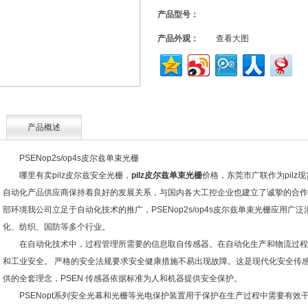
产品型号：
产品外观：
查看大图
产品概述
PSENop2s/op4s皮尔兹单束光栅
哪里有卖pilz皮尔兹安全光栅，
pilz皮尔兹单束光栅
价格，东莞市广联作为pil
自动化产品供应商保持着良好的发展关系，与国内各大工控企业也建立了诚挚的合作
部环境我公司立足于自动化技术的推广，PSENop2s/op4s皮尔兹单束光栅应用
化、纺织、国防等多个行业。
在自动化技术中，过程管理所需要的信息取自传感器。在自动化生产和物流过程
和工业安全。 严格的安全法规要求安全健康措施不易出现故障。这是现代化安全传
供的全套理念，PSEN 传感器依据标准为人和机器提供安全保护。
PSENopt系列安全光幕和光栅等光电保护装置用于保护在生产过程中需要有效