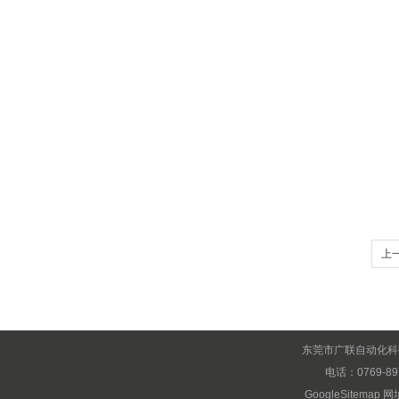
上
东莞市广联自动化科
电话：0769-89
GoogleSitemap
网