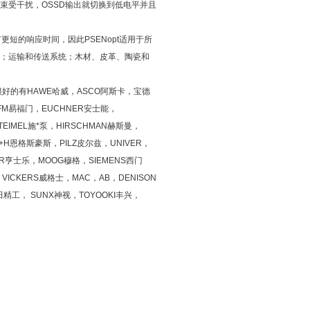
束受干扰，OSSD输出就切换到低电平并且
短的响应时间，因此PSENopt适用于所
；运输和传送系统；木材、皮革、陶瓷和
好的有HAWE哈威，ASCO阿斯卡，宝德
IFM易福门，EUCHNER安士能，
EIMEL施*泵，HIRSCHMAN赫斯曼，
+H恩格斯豪斯，PILZ皮尔兹，UNIVER，
LER亨士乐，MOOG穆格，SIEMENS西门
VICKERS威格士，MAC，AB，DENISON
精工， SUNX神视，TOYOOKI丰兴，