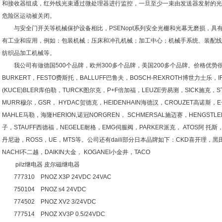
和接收器组成，红外线光束通过微处理器进行监控，一旦至少一束由发送器发射的光
危险区运动被关闭。
与安全门开关等机械保护设备相比，PSENopt系列安全光栅和光幕无磨损，具有更
有工业和应用，例如：包装机械；压床和冲孔机械；加工中心；机械手系统、装配线
纺织品加工机械等。
我公司有做德国500个品牌，欧州300多个品牌，美国200多个品牌。价格优势很
BURKERT，FESTO费斯托，BALLUFF巴鲁夫，BOSCH-REXROTH博世力士乐，
(KUCE)BLER库伯勒，TURCK图尔克，P+F倍加福，LEUZE劳易测，SICK施克，ST
MURR穆尔，GSR， HYDAC贺德克，HEIDENHAIN海德汉，CROUZET高诺斯，E
MAHLE马勒，海隆HERION,诺冠NORGREN， SCHMERSAL施迈赛，HENGST
子，STAUFF西德福，NEGELE耐格，EMG伺服阀，PARKER派克， ATOS阿 托斯，
丹尼逊，ROSS，UE，MTS等。公司还有daili部分日本品牌如下：CKD喜开理，黑田
NACHI不二越，DAIKIN大金， KOGANEI小金井，TACO
pilz继电器 皮尔磁继电器
777310 PNOZ X3P 24VDC 24VAC
750104 PNOZ s4 24VDC
774502 PNOZ XV2 3/24VDC
777514 PNOZ XV3P 0.5/24VDC