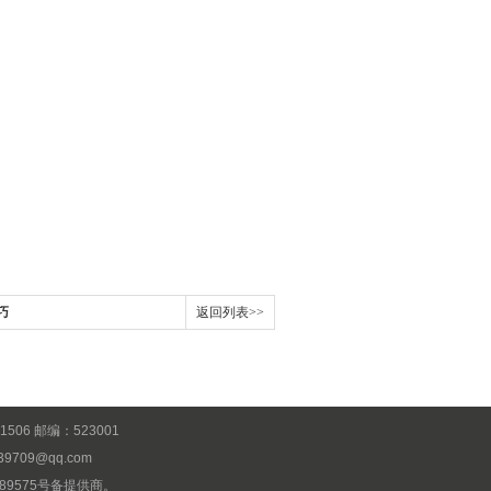
巧
返回列表>>
6 邮编：523001
39709@qq.com
89575号
备提供商。