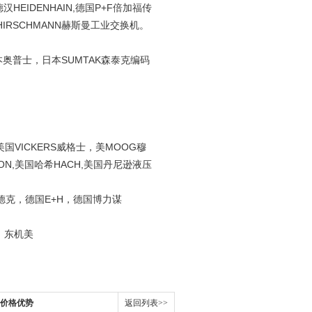
EIDENHAIN,德国P+F倍加福传
HIRSCHMANN赫斯曼工业交换机。
奥普士，日本SUMTAK森泰克编码
国VICKERS威格士，美MOOG穆
SON,美国哈希HACH,美国丹尼逊液压
德克，德国E+H，德国博力谋
，东机美
价格优势
返回列表>>