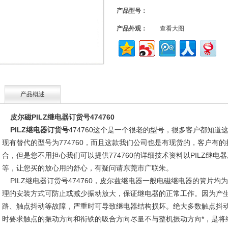
产品型号：
产品外观：
查看大图
产品概述
皮尔磁PILZ继电器订货号474760
PILZ继电器订货号
474760这个是一个很老的型号，很多客户都知道这
现有替代的型号为774760，而且这款我们公司也是有现货的，客户有的
合，但是您不用担心我们可以提供774760的详细技术资料以PILZ继电
等，让您买的放心用的舒心，有疑问请东莞市广联朱。
PILZ继电器订货号474760，皮尔兹继电器一般电磁继电器的簧片
理的安装方式可防止或减少振动放大，保证继电器的正常工作。因为产
路、触点抖动等故障，严重时可导致继电器结构损坏。绝大多数触点抖
时要求触点的振动方向和衔铁的吸合方向尽量不与整机振动方向*，是将