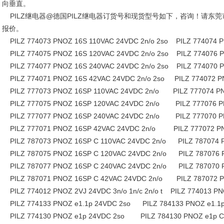
向垂直。
PILZ继电器@德国PILZ继电器订货号和现货型号如下，咨询！请东
报价。
PILZ 774073 PNOZ 16S 110VAC 24VDC 2n/o 2so PILZ 774074 P
PILZ 774075 PNOZ 16S 120VAC 24VDC 2n/o 2so PILZ 774076 P
PILZ 774077 PNOZ 16S 240VAC 24VDC 2n/o 2so PILZ 774070 P
PILZ 774071 PNOZ 16S 42VAC 24VDC 2n/o 2so PILZ 774072 PN
PILZ 777073 PNOZ 16SP 110VAC 24VDC 2n/o PILZ 777074 PN
PILZ 777075 PNOZ 16SP 120VAC 24VDC 2n/o PILZ 777076 PN
PILZ 777077 PNOZ 16SP 240VAC 24VDC 2n/o PILZ 777070 PN
PILZ 777071 PNOZ 16SP 42VAC 24VDC 2n/o PILZ 777072 PN
PILZ 787073 PNOZ 16SP C 110VAC 24VDC 2n/o PILZ 787074 P
PILZ 787075 PNOZ 16SP C 120VAC 24VDC 2n/o PILZ 787076 P
PILZ 787077 PNOZ 16SP C 240VAC 24VDC 2n/o PILZ 787070 P
PILZ 787071 PNOZ 16SP C 42VAC 24VDC 2n/o PILZ 787072 PN
PILZ 774012 PNOZ 2VJ 24VDC 3n/o 1n/c 2n/o t PILZ 774013 PNO
PILZ 774133 PNOZ e1.1p 24VDC 2so PILZ 784133 PNOZ e1.1p
PILZ 774130 PNOZ e1p 24VDC 2so PILZ 784130 PNOZ e1p C