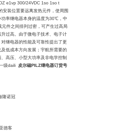
 e1vp 300/24VDC 1so 1so t
的安装位置要远离发热元件，使周围
功率继电器本身的温度为30℃，中
或元件之间排列过密，可产生过高局
温升过高。由于微电子技术、电子计
，对继电器的性能及可靠性提出了更
化及低成本方向发展；宇航所需要的
频、高压、小型大功率及非电学控制
daili
皮尔磁PILZ继电器订货号
海隆诺冠
C亚德客