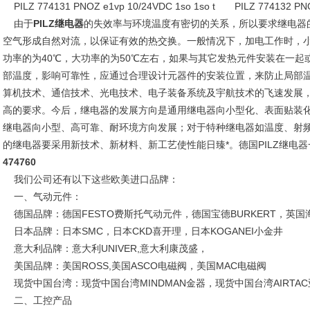
PILZ 774131 PNOZ e1vp 10/24VDC 1so 1so t PILZ 774132 PNOZ
由于
PILZ继电器
的失效率与环境温度有密切的关系，所以要求继电器
空气形成自然对流，以保证有效的热交换。一般情况下，加电工作时，小
功率的为40℃，大功率的为50℃左右，如果与其它发热元件安装在一起
部温度，影响可靠性，应通过合理设计元器件的安装位置，来防止局部
算机技术、通信技术、光电技术、电子装备系统及宇航技术的飞速发展
高的要求。今后，继电器的发展方向是通用继电器向小型化、表面贴装
继电器向小型、高可靠、耐环境方向发展；对于特种继电器如温度、射
的继电器要采用新技术、新材料、新工艺使性能日臻*。德国PILZ继电器一级
474760
我们公司还有以下这些欧美进口品牌：
一、气动元件：
德国品牌：德国FESTO费斯托气动元件，德国宝德BURKERT，英国
日本品牌：日本SMC，日本CKD喜开理，日本KOGANEI小金井
意大利品牌：意大利UNIVER,意大利康茂盛，
美国品牌：美国ROSS,美国ASCO电磁阀，美国MAC电磁阀
现货中国台湾：现货中国台湾MINDMAN金器，现货中国台湾AIRTA
二、工控产品