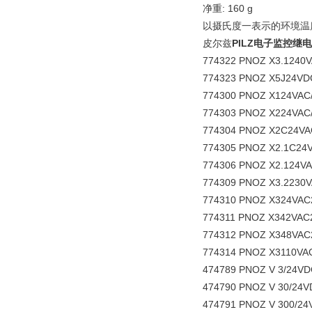
净重: 160 g
以摄氏度一表示的环境温度: -1
皮尔兹
PILZ电子监控继
774322 PNOZ X3.1240V
774323 PNOZ X5J24VD
774300 PNOZ X124VAC/
774303 PNOZ X224VAC/
774304 PNOZ X2C24VAC
774305 PNOZ X2.1C24V
774306 PNOZ X2.124VA
774309 PNOZ X3.2230V
774310 PNOZ X324VAC2
774311 PNOZ X342VAC2
774312 PNOZ X348VAC2
774314 PNOZ X3110VAC
474789 PNOZ V 3/24VDC 3n
474790 PNOZ V 30/24VDC 
474791 PNOZ V 300/24VDC