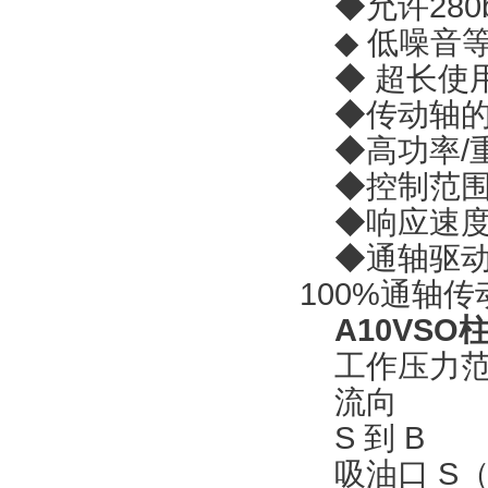
◆允许280b
◆ 低噪音
◆ 超长使
◆传动轴的
◆高功率/
◆控制范围
◆响应速度
◆通轴驱动适
100%通轴
A10VS
工作压力范
流向
S 到 B
吸油口 S