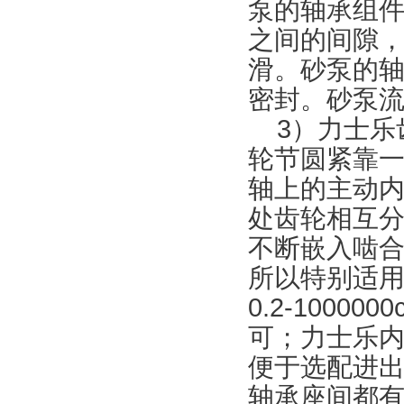
泵的轴承组
之间的间隙
滑。砂泵的
密封。砂泵
3）力士乐
轮节圆紧靠一
轴上的主动
处齿轮相互
不断嵌入啮合
所以特别适
0.2-100
可；力士乐
便于选配进
轴承座间都