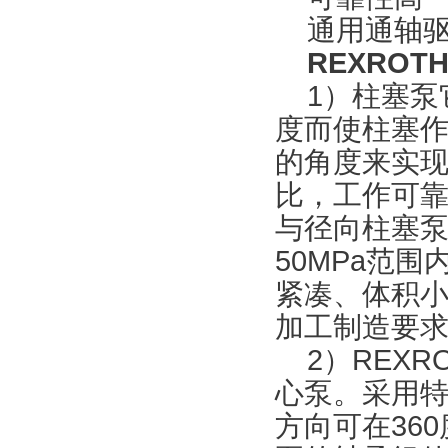
通用通轴驱
REXROT
1）柱塞泵
度而使柱塞
的角度来实
比，工作可
与径向柱塞泵
50MPa范
紧凑、体积
加工制造要
2）REXR
心泵。采用
方向可在36