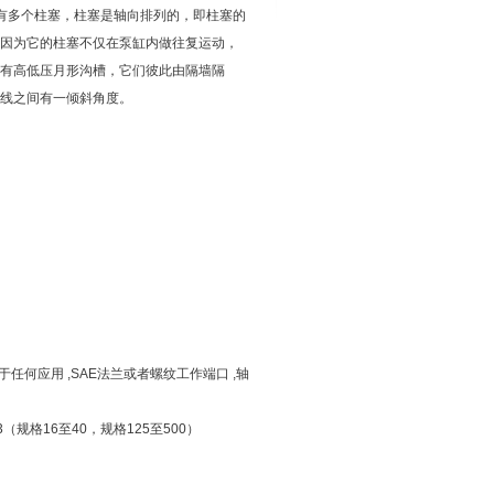
内有多个柱塞，柱塞是轴向排列的，即柱塞的
因为它的柱塞不仅在泵缸内做往复运动，
有高低压月形沟槽，它们彼此由隔墙隔
线之间有一倾斜角度。
于任何应用 ,SAE法兰或者螺纹工作端口 ,轴
3（规格16至40，规格125至500）