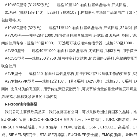
A10VSO型号 (31和52系列)——规格10至140 ,轴向柱塞斜盘结构 ,开式回路 ,
31系列（规格18至140） ,52系列（规格10）| ,控制器和主动器产品范围广（
包括规格10)
A10VSO型号 (32系列)——规格71至140 ,轴向柱塞斜盘结构 ,开式回路 ,32系列 ,
A7VO型号——规格28至1000 ,轴向锥形柱塞弯轴结构 ,开式回路 ,6系列 ,坚固
间的使用寿命（规格250至1000） ,可选用可视或倾斜角指示器（规格250至1000）
A4VSG型号——规格40至1000 ,轴向柱塞斜盘结构 ,闭式回路 ,1和3系列 ,用于
A4CSG型号——规格250至750 ,轴向柱塞斜盘结构 ,闭式回路,3系列 ,完整的
联合使用
A4VB型号——规格450 ,轴向柱塞斜盘结构 ,用于闭式回路和预载工作的变量泵 ,3
A2VK和A7VK型号——规格12至107， 1和4系列（A2VK型） ,规格28， 6系列（
回路 ,改良材质的高压泵，用于传送聚亚安酯元件 ,可调节输出量的排量精确度和可重
,精测指示器和夹紧设备的手动控制
Rexroth轴向柱塞泵
我们公司主要做欧美品牌，我们在德国有公司，可以采购欧洲任何国家的品牌，比如
BURKERT宝德，BOSCH-REXROTH博世力士乐，IFM易福门，TURCK图尔克，P
HIRSCHMAN赫斯曼，MURR穆尔，HYDAC贺德克，GSR，CROUZET高诺斯，E
威，SIEMENS西门子，STAUFF西德福，EUCHNER安士能，EMG伺服阀，UNIVE