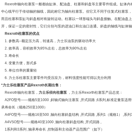
Rexroth轴向柱塞泵一般都由缸体、配油盘、柱塞和斜盘等主要零件组成。缸体
中心线平行于传动轴的轴线，因此称它为轴向柱塞泵。但它又不同于往复式柱塞泵，
而且柱塞和泵缸与斜盘相对有旋转运动。柱塞以一球形端头与斜盘接触。在配油盘上
开，保证一定的密封性，它们分别与泵的进油口和出油口连通。斜盘的轴线与缸体轴
Rexroth柱塞泵的优点
1. 参数高--额定压力高，转速高，力士乐油泵的驱动功率大
2. 效率高，容积效率为95%左右，总效率为90%左右
3. 寿命长
4. 变量方便，形式多
5. 单位功率的重量轻
6. 力士乐柱塞泵主要零件均受压应力，材料强度性能可得以充分利用
*力士乐柱塞泵产品Rexroth长期出售
：
Rexroth轴向柱塞泵，
力士乐径向柱塞泵
，力士乐Rexorth柱塞泵产品总览：
A2FO型号——规格5至1000 ,斜轴式轴向注塞泵 ,开式回路 ,6系列,标准定量泵适用
承寿命长（规格250至1000）
A4FO型号——规格16至500 ,轴向柱塞斜盘结构 ,开式回路 ,系列1（规格1） ,系列
A4VSO型号——规格40至1000 ,轴向柱塞斜盘结构 ,开式回路 ,
1系列和3系列 ,轴承寿命长 ,控制器和主动器产品范围广（如下）