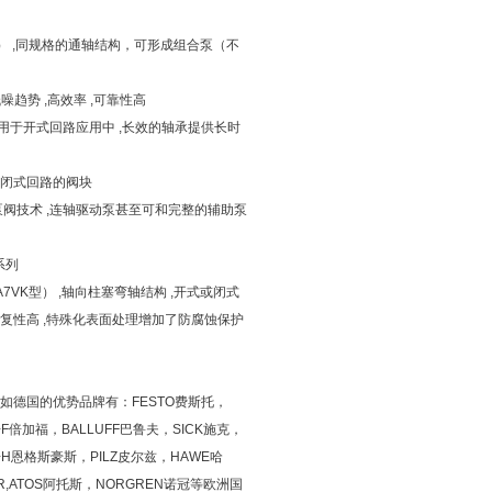
如下） ,同规格的通轴结构，可形成组合泵（不
低噪趋势 ,高效率 ,可靠性高
，通用于开式回路应用中 ,长效的轴承提供长时
保护闭式回路的阀块
增压泵阀技术 ,连轴驱动泵甚至可和完整的辅助泵
系列
A7VK型） ,轴向柱塞弯轴结构 ,开式或闭式
复性高 ,特殊化表面处理增加了防腐蚀保护
德国的优势品牌有：FESTO费斯托，
+F倍加福，BALLUFF巴鲁夫，SICK施克，
+H恩格斯豪斯，PILZ皮尔兹，HAWE哈
R,ATOS阿托斯，NORGREN诺冠等欧洲国