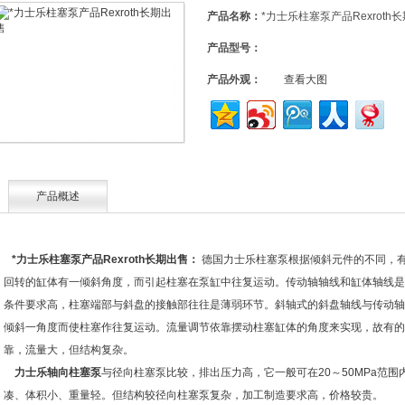
产品名称：
*力士乐柱塞泵产品Rexroth
产品型号：
产品外观：
查看大图
产品概述
*力士乐柱塞泵产品Rexroth长期出售
：
德国力士乐柱塞泵根据倾斜元件的不同，
回转的缸体有一倾斜角度，而引起柱塞在泵缸中往复运动。传动轴轴线和缸体轴线是
条件要求高，柱塞端部与斜盘的接触部往往是薄弱环节。斜轴式的斜盘轴线与传动轴
倾斜一角度而使柱塞作往复运动。流量调节依靠摆动柱塞缸体的角度来实现，故有的
靠，流量大，但结构复杂。
力士乐轴向柱塞泵
与径向柱塞泵比较，排出压力高，它一般可在20～50MPa范
凑、体积小、重量轻。但结构较径向柱塞泵复杂，加工制造要求高，价格较贵。