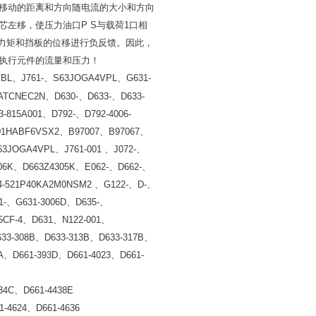
移动的距离和方向随电流的大小和方向
芯左移，使压力油口
P S
与载荷
1
口相
力矩和挡板的位移进行负反馈。因此，
执行元件的流量和压力！
VBL
、
J761-
、
S63JOGA4VPL
、
G631-
TATCNEC2N
、
D630-
、
D633-
、
D633-
3-815A001
、
D792-
、
D792-4006-
D01HABF6VSX2
、
B97007
、
B97067
、
S63JOGA4VPL
、
J761-001
、
J072-
、
06K
、
D663Z4305K
、
E062-
、
D662-
、
4-521P40KA2M0NSM2
、
G122-
、
D-
、
1-
、
G631-3006D
、
D635-
、
5CF-4
、
D631
、
N122-001
、
33-308B
、
D633-313B
、
D633-317B
、
A
、
D661-393D
、
D661-4023
、
D661-
34C
、
D661-4438E
1-4624
、
D661-4636