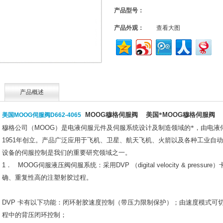
产品型号：
产品外观：
查看大图
产品概述
MOOG
穆格伺服阀
美国*
MOOG
穆格伺服阀
美国MOOG伺服阀D662-4065
穆格公司
（MOOG）
是电液伺服元件及伺服系统设计及制造领域的*，由电液
1951
年创立。产品广泛应用于飞机、卫星、航天飞机、火箭以及各种工业自动
设备的伺服控制是我们的重要研究领域之一。
1
．
MOOG
伺服液压阀伺服系统：采用
DVP （digital velocity & pressure）
确、重复性高的注塑射胶过程。
DVP
卡有以下功能：闭环射胶速度控制
（
带压力限制保护
）
；由速度模式可
程中的背压闭环控制；