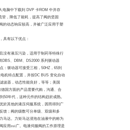
人电脑中下载到
DVP
卡
ROM
中并存
流管，降低了能耗，提高了阀的坚固
阀的动态响应较高，并被广泛应用于塑
，具有以下优点：
且没有液压污染，适用于制药等特殊行
供
DBS
、
DBM
、
DS2000
系列驱动器
点：驱动器可接受三相，
50HZ
，
65
到
服电机特点配置，并按
DC BUS
变化自动
滤波器，动态性能良好，等等；
美国
有德国方面的产品需要代购，沟通、合
到
50
年代，这种元件的结构趋於成熟。
优於其他的液压伺服系统，因而得到广
反馈；阀的级数可分单级、双级和多
力马达。力矩马达浸泡在油液中的称为
应用zui广。电液伺服阀的工作原理是