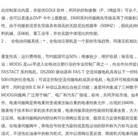
此控制算法内置，并提供
GOUI
软件，闭环的控制参数
（P
、
I
增益等
）
可从个
储，也可以直接从
DVP
卡中上载数据。
D660
系列伺服阀先导级采用了伺服射
性。由于伺服射流管先导级具有很高的无阻尼自然频率
（500HZ）
，因此此种
料机械、压铸机、重工业等，并在实践中体现出的性能。
2
．
全电动伺服系统：*，全电动注塑机是一个新的市场趋势。同液压机相比
重复性高；运行费用低，节约能源可达
50%
；维修较少，维护容易；噪音低，
业；
MOOG
是zui早进入全电动注塑行业的专业控制厂商之一，向合作伙伴提
FASTACT
系列电机。
DS2000
驱动器和
FAS T
交流伺服电机具有以下一些特
506V
间的任意电压；可设定控制交流伺服电机或异步电机；电流环可根据伺
调节，同时提供
B.E.M.F
补偿以及相位自校正功能；速度环内集成了三种数字
MOOG
伺服阀
广泛用于钢厂、电厂和汽车厂领域，咨询，共同开拓市场。如
作。电液伺服阀是将电量转变成液压输出量的电液转换元件，出现於
1940
年。
随著电子技术和计算机技术的发展，电液伺服系统的性能得到显著改善，大大
泛应用。电液伺服阀的内部结构可分滑阀位置反馈、载荷压力反馈和载荷流量
级。在电液伺服阀中，将电信号转变为旋转或直线运动的部件称为力矩马达或
湿式，不浸泡在油液中的称为乾式。其中以滑阀位置反馈、两级乾式电液伺服阀