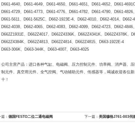
D661-4640
、
D661-4649
、
D661-4650
、
D661-4651
、
D661-4652
、
D661-4691
D661-4729
、
D661-4773
、
D661-4776
、
D661-4782
、
D661-4790
、
D661-4826
D661-5611
、
D661-5625C
、
D662-1923E-4
、
D662-4010
、
D662-4014
、
D662-4
D662-4038
、
D662-4065
、
D662-4083
、
D662-4099
、
D662-4723
、
D662-4846
D662Z1931E
、
D662Z4017
、
D662Z4336K
、
D662Z4341K
、
D662Z4378K
、
D
D662Z4384K
、
D662Z4813
、
D662Z4814
、
D662Z4815
、
D663-1922E-4
D663-306K
、
D663-344K
、
D663-4007
、
D663-4025
公司主营产品：进口各种气缸、电磁阀、压力控制元件、功率阀、消声器、压
制元件、真空用元件、全气控阀、气动辅助元件、传感器等，竭诚欢迎各位新
十！
一篇：
德国FESTO二位二通电磁阀
下一篇：
美国穆格J761-003伺