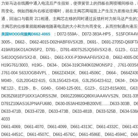
力矩马达在线圈中通入电流后产生扭矩，使弹簧管上的挡板在两喷嘴间移动，
而变化。例如挡板向右移近喷嘴时，就在主阀芯两端面上产生压力差推动主阀
通，回油口与载荷
2
口相通。主阀芯左移的同时通过反馈杆对力矩马达产生的
主阀芯的位移量就能精确地随著电流的大小和方向而变化，从而控制通向液压
：
D072-559A-
、
D072-383A-HP5
、
S15FOFA4
美国MOOG伺服阀D662-4065​
3005-
、
D662-
、
D662-4015-D02HABF6VSX2B
、
D691-
、
D691-2705D-Q60F
419AR16KO1AONSP2
、
D791-
、
D791-4007S25JQS6VSX2-B
、
G123-
、
G12
S40JOQS6VSX2-B
、
D661-
、
D661-XXX-P30HAAF6VSX2-B
、
D662-4005-
H19G761/3003
、
H19G-
、
D634-
、
D634-319CR40K02MONSP2
、
J761-003
J761-004 S63JOGB4VPL
、
D662Z4341K
、
D661-4506C
、
D664-
、
D664Z43
M040-
、
G2L20G422-615
、
G3L15G423-416
、
G3L25G423-612
、
D634-
、
D63
NE122-
、
E128-
、
B-
、
G040-
、
G040-125-001
、
G123-
、
G123-815A001
、
G63
D635Z681EP16XX1AORSS2M
、
D691Z2086GQ80XUAAAVVS2N
、
D631-33
D791Z106AS16JPNAFU680
、
D630-053AH020HB200VE……D633-303B
、
D6
D633-471B
、
D633-472B
、
D633-473B
、
D633-481B
、
D633-525B
、
D634-538
4033
D661-4069
、
D661-4070
、
D661-4099
、
D661-4313C
、
D661-4332C
、
D661-43
D661-4451C
、
D661-4507C
、
D661-4576C
、
D661-4586E
、
D661-4594C
、
D66